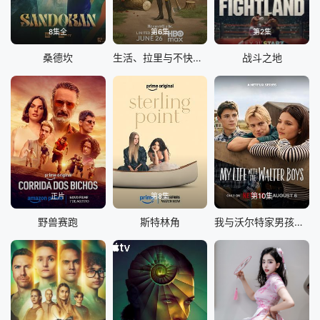
8集全
第6集
第2集
桑德坎
生活、拉里与不快乐的追求：一部美国史
战斗之地
正片
第8集
第10集
野兽赛跑
斯特林角
我与沃尔特家男孩的生活 第三季