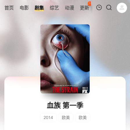
115
首页
电影
剧集
综艺
动漫
更新
热榜
APP
我的观影记录
暂无观看影片的记录
血族 第一季
2014
欧美
欧美