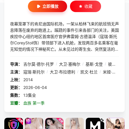
立即播放
收藏
夜幕笼罩下的肯尼迪国际机场，一架从柏林飞来的航班悄无声
息降落在废弃的跑道上。蹊跷的事件引来各部门的关注，美国
疾控中心纽约地区首席医疗官伊弗雷姆·古德温泽（寇瑞·斯托
尔CoreyStoll饰）带领部下进入机舱，发现两百多名乘客在毫
无知觉的情况下神秘死亡。从未见过的寄生虫、突然复活的死
者、离奇消失的巨型棺材以及官方语焉不详欲盖弥彰的说辞，
全部为这起事件蒙上了诡异而危险的面纱。犹太老人亚伯拉罕
导演：
吉尔莫·德尔·托罗
/
大卫·塞梅尔
/
基斯·戈登
/
彼得·威勒
/
·赛特拉基安（大卫·布莱德利DavidBradley饰）的警告历历在
主演：
寇瑞·斯托尔
/
大卫·布拉德利
/
凯文·杜兰
/
米娅·麦斯特罗
耳，接二连三的凶杀则将伊弗引向未知的方向。是异种入侵？
上映：
2014
或是神秘病毒蔓延？抑或是古老传说中的吸血鬼？前途扑朔迷
离……
更新：
2026-06-04
集数：
13集全
豆瓣：
血族 第一季