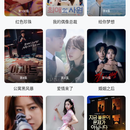
第100集
第2集
第8集
红色珍珠
我的偶像总裁
给你梦想
第8集
第4集
第10集
公寓黑风暴
爱情来了
婚姻之后