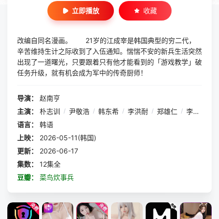
立即播放
收藏
改编自同名漫画。 21岁的江成宰是韩国典型的穷二代，
辛苦维持生计之际收到了入伍通知。惴惴不安的新兵生活突然
出现了一道曙光，只要跟着只有他才能看到的「游戏教学」破
任务升级，就有机会成为军中的传奇厨师！
导演：
赵南亨
主演：
朴志训
/
尹敬浩
/
韩东希
/
李洪耐
/
郑雄仁
/
李相二
语言：
韩语
上映：
2026-05-11(韩国)
更新：
2026-06-17
集数：
12集全
豆瓣：
菜鸟炊事兵