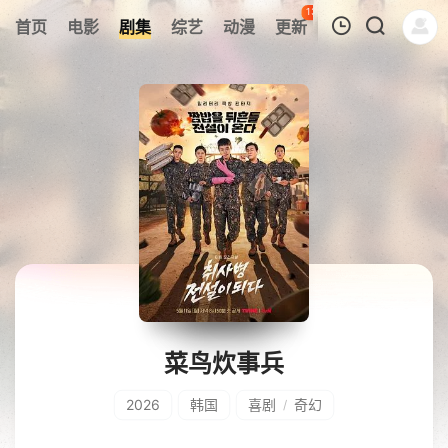
131
首页
电影
剧集
综艺
动漫
更新
热榜
APP
我的观影记录
暂无观看影片的记录
菜鸟炊事兵
2026
韩国
喜剧
奇幻
/