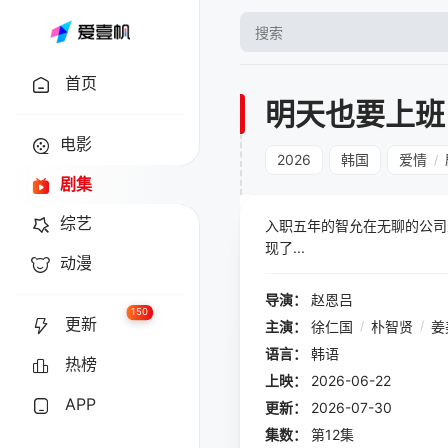
首页
明天也要上班
电影
2026
韩国
爱情
/
剧集
综艺
入职五年的智允在无聊的公司
现了...
动漫
导演：
赵恩吕
150
更新
主演：
徐仁国
/
朴智贤
/
姜
语言：
韩语
热榜
上映：
2026-06-22
APP
更新：
2026-07-30
集数：
第12集