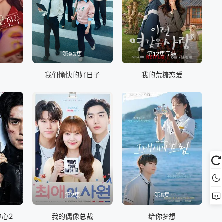
第93集
第12集完结
我们愉快的好日子
我的荒糖恋爱
第2集
第8集
心2
我的偶像总裁
给你梦想