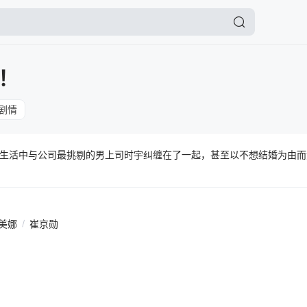
！
剧情
生活中与公司最挑剔的男上司时宇纠缠在了一起，甚至以不想结婚为由而
美娜
/
崔京勋