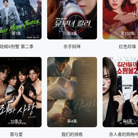
第1集
第3集
第102集
财阀X刑警 第二季
杀手妈咪
红色珍珠
10集全
第4集
第6集
罪与爱
我们的排练
杀人者的购物中