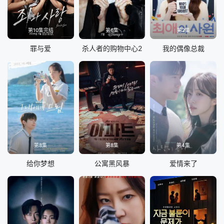
第10集完结
第6集
第2集
罪与爱
杀人者的购物中心2
我的偶像总裁
第8集
第8集
第4集
给你梦想
公寓黑风暴
爱情来了