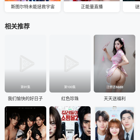
斯图尔特未能拯救宇宙
正能量直播
谜
相关推荐
第91集
第100集
注册送8888
我们愉快的好日子
红色珍珠
天天送福利