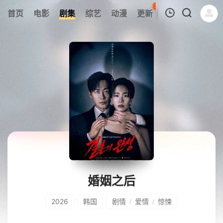
78
首页
电影
剧集
综艺
动漫
更新
热榜
APP
我的观影记录
暂无观看影片的记录
婚姻之后
2026
韩国
剧情
爱情
惊悚
/
/