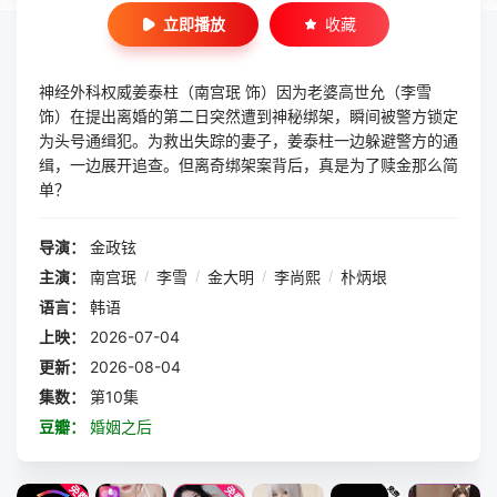
立即播放
收藏
神经外科权威姜泰柱（南宫珉 饰）因为老婆高世允（李雪
饰）在提出离婚的第二日突然遭到神秘绑架，瞬间被警方锁定
为头号通缉犯。为救出失踪的妻子，姜泰柱一边躲避警方的通
缉，一边展开追查。但离奇绑架案背后，真是为了赎金那么简
单？
导演：
金政铉
主演：
南宫珉
/
李雪
/
金大明
/
李尚熙
/
朴炳垠
语言：
韩语
上映：
2026-07-04
更新：
2026-08-04
集数：
第10集
豆瓣：
婚姻之后