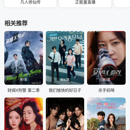
凡人修仙传
正能量直播
相关推荐
第1集
第92集
第3集
财阀X刑警 第二季
我们愉快的好日子
杀手妈咪