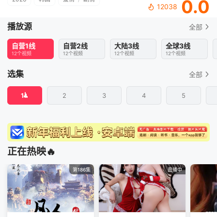
0.0
12038
播放源
全部
自营1线
自营2线
大陆3线
全球3线
12个视频
12个视频
12个视频
12个视频
选集
全部
1
2
3
4
5
正在热映🔥
第186集
直播中