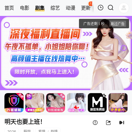
123
首页
电影
剧集
综艺
动漫
更新
热榜
APP
我的观影记录
明天也要上班！
1
清空
明天也要上班！
2026
韩国
爱情
/
剧情