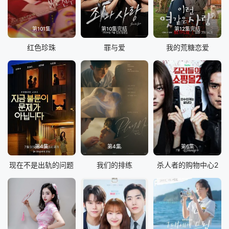
第101集
第10集完结
第12集完结
红色珍珠
罪与爱
我的荒糖恋爱
第4集
第4集
第6集
现在不是出轨的问题
我们的排练
杀人者的购物中心2