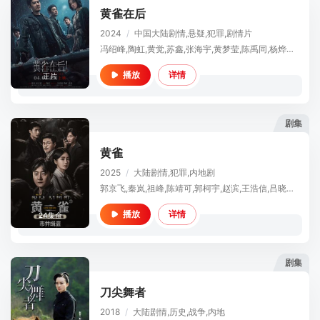
黄雀在后
2024
/
中国大陆
剧情,悬疑,犯罪,剧情片
冯绍峰,陶虹,黄觉,苏鑫,张海宇,黄梦莹,陈禹同,杨烨儿,涂松岩,樊登,黄曦彦
详情
播放
正片
剧集
黄雀
2025
/
大陆
剧情,犯罪,内地剧
郭京飞,秦岚,祖峰,陈靖可,郭柯宇,赵滨,王浩信,吕晓霖,张皓然,马吟吟,王铮,路宏,郭丞,周政杰,姜大卫,尤勇智,何蓝逗,刘頔,房子斌
详情
播放
24集全
剧集
刀尖舞者
2018
/
大陆
剧情,历史,战争,内地