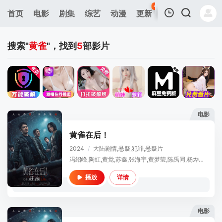
45
首页
电影
剧集
综艺
动漫
更新
热榜
APP
我的观影记录
搜索"
黄雀
"，找到
5
部影片
电影
暂无观看影片的记录
黄雀在后！
2024
/
大陆
剧情,悬疑,犯罪,悬疑片
冯绍峰,陶虹,黄觉,苏鑫,张海宇,黄梦莹,陈禹同,杨烨儿,涂松岩,樊登,黄曦彦
详情
播放
正片
电影