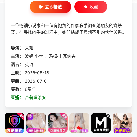
立即播放
收藏
一位畅销小说家和一位有抱负的作家联手调查她朋友的谋杀
案，在寻找凶手的过程中，她们结成了意想不到的伙伴关系。
导演：
未知
主演：
波姬·小丝
/
汤姆·卡瓦纳夫
语言：
英语
上映：
2026-05-18
更新：
2026-07-01
集数：
6集全
豆瓣：
合著谋杀案