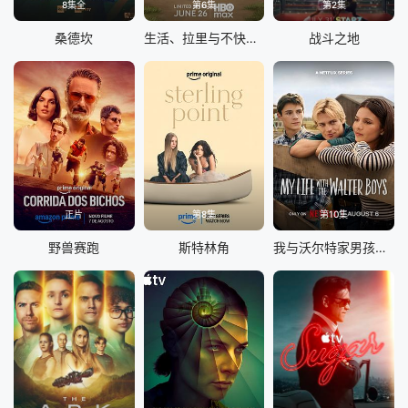
8集全
第6集
第2集
桑德坎
生活、拉里与不快乐的追求：一部美国史
战斗之地
正片
第8集
第10集
野兽赛跑
斯特林角
我与沃尔特家男孩的生活 第三季