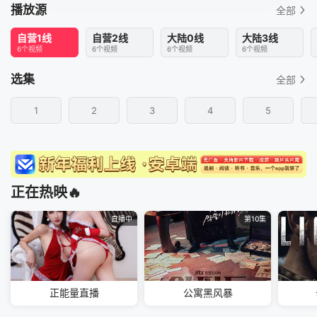
播放源
全部
自营1线
自营2线
大陆0线
大陆3线
6个视频
6个视频
6个视频
6个视频
选集
全部
1
2
3
4
5
正在热映🔥
直播中
第10集
正能量直播
公寓黑风暴