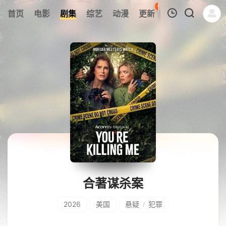
61
首页
电影
剧集
综艺
动漫
更新
热榜
APP
我的观影记录
暂无观看影片的记录
合著谋杀案
2026
美国
悬疑
犯罪
/