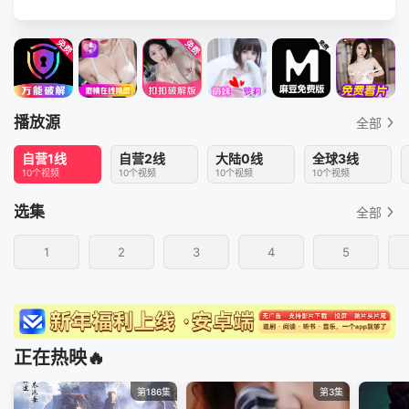
播放源
全部
自营1线
自营2线
大陆0线
全球3线
10个视频
10个视频
10个视频
10个视频
选集
全部
1
2
3
4
5
正在热映🔥
第186集
第3集