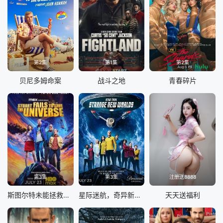
第2集
第1集
第2集
贝尼多姆命案
战斗之地
青春碎片
第3集
第3集
注册送8888
斯图尔特未能拯救宇宙
星际迷航，奇异新世界第四季
天天送福利