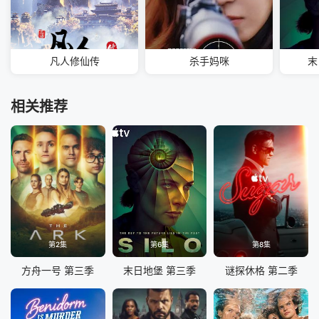
凡人修仙传
杀手妈咪
末
相关推荐
第2集
第6集
第8集
方舟一号 第三季
末日地堡 第三季
谜探休格 第二季