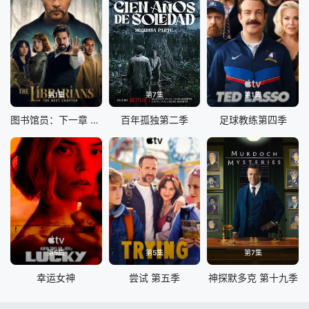
第1集
第7集
第1集
图书馆员：下一章 第二季
百年孤独第二季
足球教练第四季
第5集
第5集
第7集
幸运女神
尝试 第五季
神探默多克 第十九季