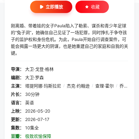
立即播放
收藏
刚离婚、带着娃的女子Paula陷入了勒索、谋杀和青少年足球
的“兔子洞”，她确信自己见证了一场犯罪，同时挣扎于争夺孩
子的监护权和身份危机。为此，Paula开始自行调查案件，可
能会揭露一场更大的阴谋，也是她重建自己的家庭和自我的关
键。
导演：
大卫·戈登·格林
编剧：
大卫·罗森
主演：
塔提阿娜·玛斯拉尼
/
杰克·约翰逊
/
查理·霍尔
/
乔恩·迈克尔·希尔
片长：
30分钟
语言：
英语
上映：
2026-05-20
更新：
2026-07-17
集数：
10集全
豆瓣：
极致欢愉保障