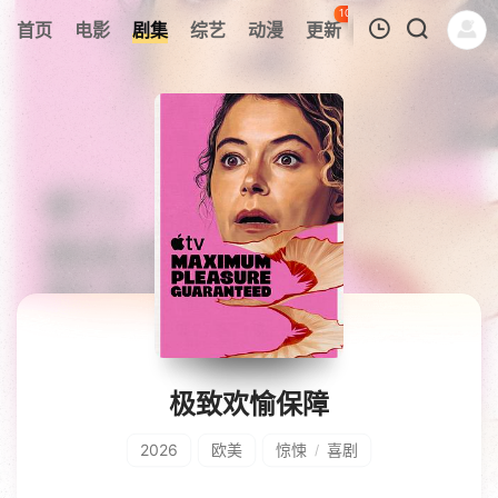
102
首页
电影
剧集
综艺
动漫
更新
热榜
APP
我的观影记录
暂无观看影片的记录
极致欢愉保障
2026
欧美
惊悚
喜剧
/