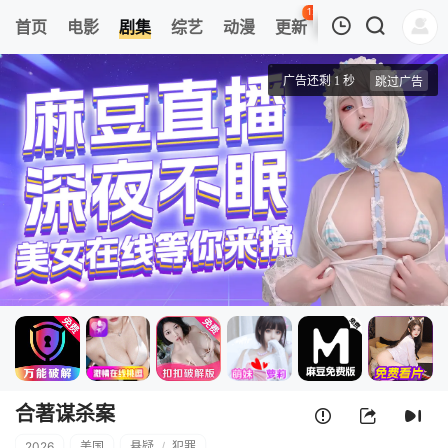
121
首页
电影
剧集
综艺
动漫
更新
热榜
APP
我的观影记录
合著谋杀案
1
清空
合著谋杀案
2026
美国
悬疑
/
犯罪