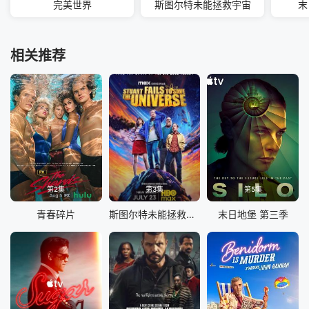
完美世界
斯图尔特未能拯救宇宙
末
相关推荐
第2集
第3集
第5集
青春碎片
斯图尔特未能拯救宇宙
末日地堡 第三季