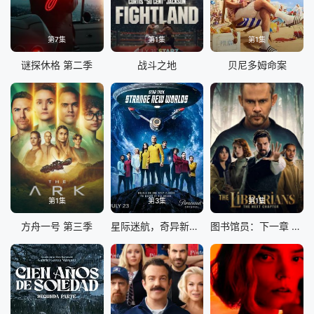
第7集
第1集
第1集
谜探休格 第二季
战斗之地
贝尼多姆命案
第1集
第3集
第1集
方舟一号 第三季
星际迷航，奇异新世界第四季
图书馆员：下一章 第二季