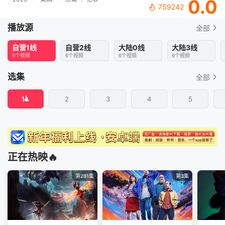
0.0
759242
播放源
全部
自营1线
自营2线
大陆0线
大陆3线
6个视频
6个视频
6个视频
6个视频
选集
全部
1
2
3
4
5
正在热映🔥
第281集
第3集