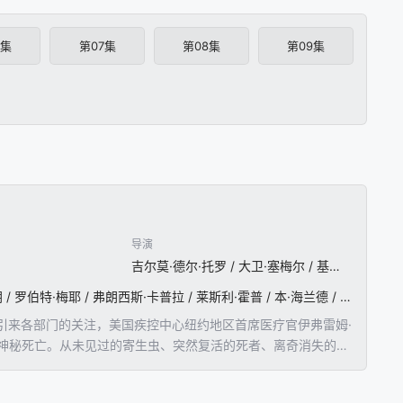
6集
第07集
第08集
第09集
导演
吉尔莫·德尔·托罗 / 大卫·塞梅尔 / 基斯·戈登 / 彼得·威勒 / 盖·费尔兰德 / 德兰·萨拉菲安 / 菲尔·亚伯拉罕 / 夏洛特·西林 / 约翰·达尔
寇瑞·斯托尔 / 大卫·布拉德利 / 凯文·杜兰 / 米娅·麦斯特罗 / 乔纳森·海德 / 西恩·奥斯汀 / 娜塔莉·布朗 / 罗伯特·梅耶 / 弗朗西斯·卡普拉 / 莱斯利·霍普 / 本·海兰德 / 米格尔·戈麦斯 / 杰克·凯西 / 露塔·格德米纳斯
引来各部门的关注，美国疾控中心纽约地区首席医疗官伊弗雷姆·
情况下神秘死亡。从未见过的寄生虫、突然复活的死者、离奇消失的巨
赛特拉基安（大卫·布莱德利DavidBradley饰）的警告历
传说中的吸血鬼？前途扑朔迷离……