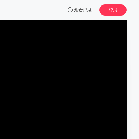
观看记录
登录
我的观影记录
血族 第一季
第01集
清空