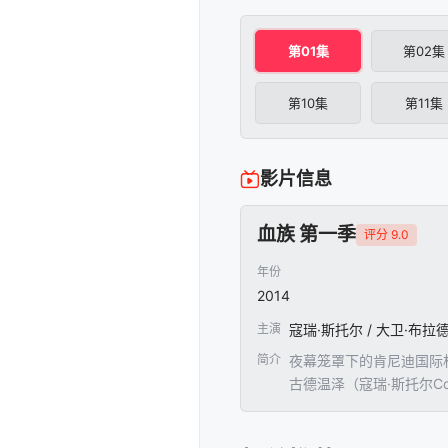
第01集
第02集
第10集
第11集
影片信息
血族 第一季
评分 9.0
年份
2014
主演
简介
夜幕笼罩下的肯尼迪国际
古德温泽（寇瑞·斯托尔C
型棺材以及官方语焉不详欲
历在耳，接二连三的凶杀