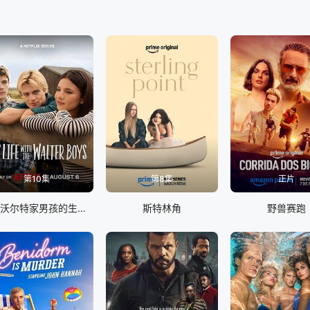
第10集
第8集
正片
我与沃尔特家男孩的生活 第三季
斯特林角
野兽赛跑