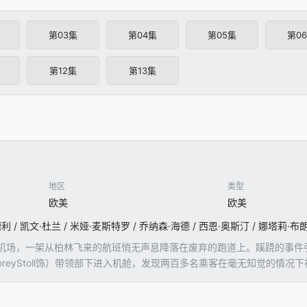
第03集
第04集
第05集
第0
第12集
第13集
地区
类型
欧美
欧美
机场，一架从柏林飞来的航班悄无声息降落在废弃的跑道上。蹊跷的事件
oreyStoll饰）带领部下进入机舱，发现两百多名乘客在毫无知觉的
盖弥彰的说辞，全部为这起事件蒙上了诡异而危险的面纱。犹太老人亚伯拉罕·
则将伊弗引向未知的方向。是异种入侵？或是神秘病毒蔓延？抑或是古老