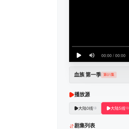
血族 第一季
第01集
播放源
大陆0线
大陆5线
13
13
剧集列表