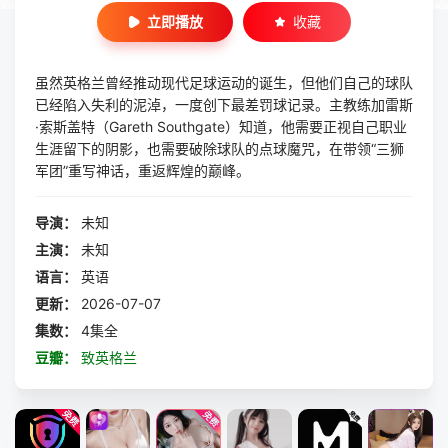
立即播放
收藏
虽然英格兰曾经推动现代足球运动的诞生，但他们自己的球队
已经陷入失利的泥淖，一度创下最差罚球记录。主教练加雷斯
·索斯盖特（Gareth Southgate）知道，他需要正视自己职业
生涯留下的阴影，也需要破除球队的点球魔咒，在带领“三狮
军团”重写神话，重返辉煌的巅峰。
导演：
未知
主演：
未知
语言：
英语
更新：
2026-07-07
集数：
4集全
豆瓣：
致英格兰