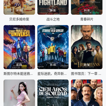
第2集
第1集
第2集
贝尼多姆命案
战斗之地
青春碎片
第3集
第3集
第1集
斯图尔特未能拯救宇宙
星际迷航，奇异新世界第四季
图书馆员：下一章 第二季