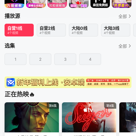
播放源
全部
自营1线
自营2线
大陆0线
大陆3线
4个视频
4个视频
4个视频
4个视频
选集
全部
1
2
3
4
正在热映🔥
第6集
第8集