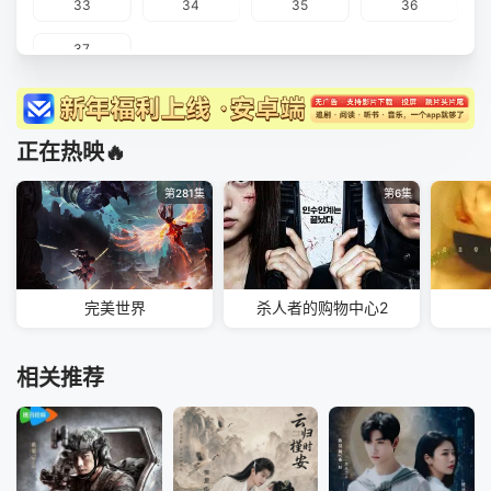
33
34
35
36
37
正在热映🔥
第281集
第6集
完美世界
杀人者的购物中心2
相关推荐