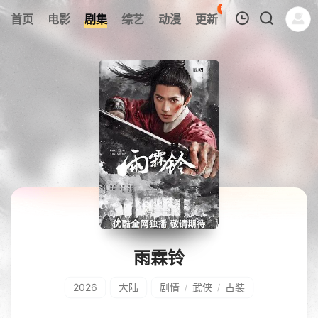
65
首页
电影
剧集
综艺
动漫
更新
热榜
APP
我的观影记录
暂无观看影片的记录
雨霖铃
2026
大陆
剧情
武侠
古装
/
/