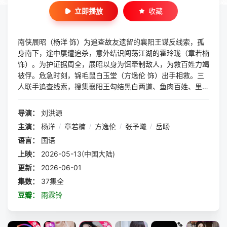
立即播放
收藏
南侠展昭（杨洋 饰）为追查故友遗留的襄阳王谋反线索，孤
身南下，途中屡遭追杀，意外结识闯荡江湖的霍玲珑（章若楠
饰）。为护证据周全，展昭以身为饵牵制敌人，为救百姓力竭
被俘。危急时刻，锦毛鼠白玉堂（方逸伦 饰）出手相救。三
人联手追查线索，搜集襄阳王勾结黑白两道、鱼肉百姓、里通
外敌的罪证，最终挫败其朝野和江湖的阴谋布局，还江湖正气
与百姓安宁。
导演：
刘洪源
主演：
杨洋
/
章若楠
/
方逸伦
/
张予曦
/
岳旸
语言：
国语
上映：
2026-05-13(中国大陆)
更新：
2026-06-01
集数：
37集全
豆瓣：
雨霖铃