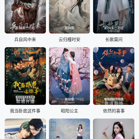
第36集已完结
第20集
第24集已完结
兵自风中来
云归槿时安
长歌莫问
第23集已完结
第18集
第30集已完结
我当卧底这件事
昭阳公主
依然的喜事