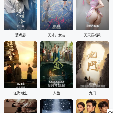
第11集
第14集
注册送8888
蓝嘴唇
天才，女友
天天送福利
第24集
第8集
第16集
江海潮生
人鱼
九门