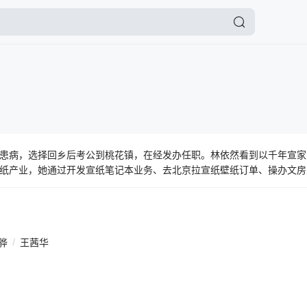
患病，选择回乡后考公到桃花镇，在经发办任职。林依然看到以千年宣家
纸产业，她通过开发宣纸笔记本业务、去北京拉宣纸壁纸订单、操办文房
困境，也完成了她对这方水土从陌生到了解、从责任再到热爱的成长历程
正业的宣纸匠人宣楌，其实和她一样，一直在为宣纸产业摸索一条新的可
大道上拼搏奋斗，终于迎来了成功
骅
/
王茜华