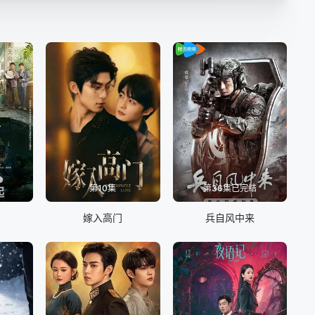
第10集
第36集已完结
嫁入高门
兵自风中来