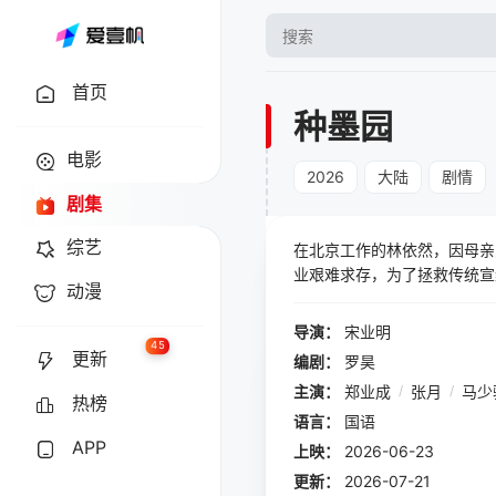
首页
种墨园
电影
2026
大陆
剧情
剧集
综艺
在北京工作的林依然，因母亲
业艰难求存，为了拯救传统宣
动漫
帮助桃花镇宣纸产业走出经营
直钻研宣纸文创，看起来不务
导演：
宋业明
林依然携手宣楌在宣纸文创的
45
更新
编剧：
罗昊
主演：
郑业成
/
张月
/
马少
热榜
语言：
国语
APP
上映：
2026-06-23
更新：
2026-07-21