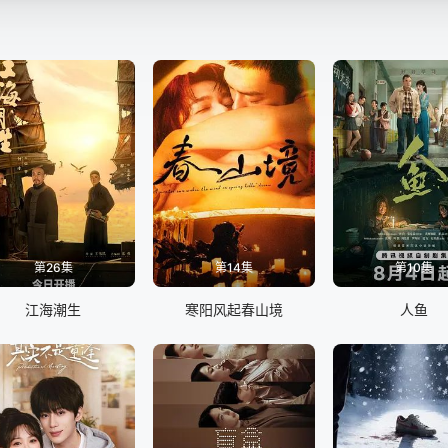
第26集
第14集
第10集
江海潮生
寒阳风起春山境
人鱼