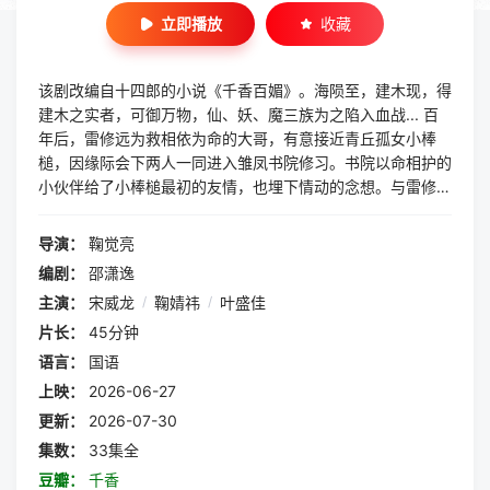
立即播放
收藏
该剧改编自十四郎的小说《千香百媚》。海陨至，建木现，得
建木之实者，可御万物，仙、妖、魔三族为之陷入血战... 百
年后，雷修远为救相依为命的大哥，有意接近青丘孤女小棒
槌，因缘际会下两人一同进入雏凤书院修习。书院以命相护的
小伙伴给了小棒槌最初的友情，也埋下情动的念想。与雷修远
也从好友到互相倾慕，最终进入同一门派，就在两颗心越靠越
近之时，身世之谜也逐步揭开，小棒槌也不断脱胎换骨成了冰
导演：
鞠觉亮
雪之姿的姜黎非。这闻所未闻的资质，令有心之人追查她的身
编剧：
邵潇逸
世和来历。雷修远一路生死相随，在众人对异族秘辛的追逐
主演：
宋威龙
/
鞠婧祎
/
叶盛佳
里，走入雾一般的迷阵。相
片长：
45分钟
语言：
国语
上映：
2026-06-27
更新：
2026-07-30
集数：
33集全
豆瓣：
千香