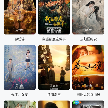
第21集
第23集已完结
第22集
御廷谣
我当卧底这件事
云归槿时安
第16集
第26集
第14集
天才，女友
江海潮生
寒阳风起春山境