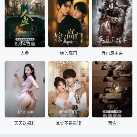
第10集
第10集
第36集已完结
人鱼
嫁入高门
兵自风中来
注册送8888
第16集已完结
第13集
天天送福利
其实不是重逢
盲盒