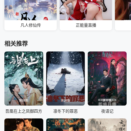
凡人修仙传
正能量直播
相关推荐
第08集
第26集
第17集
吾凰在上之凤御四方
凛冬下的罪恶
夜语记