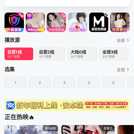
播放源
全部
自营1线
自营2线
大陆0线
全球3线
33个视频
33个视频
33个视频
33个视频
选集
全部
1
2
3
4
5
正在热映🔥
第186集
直播中