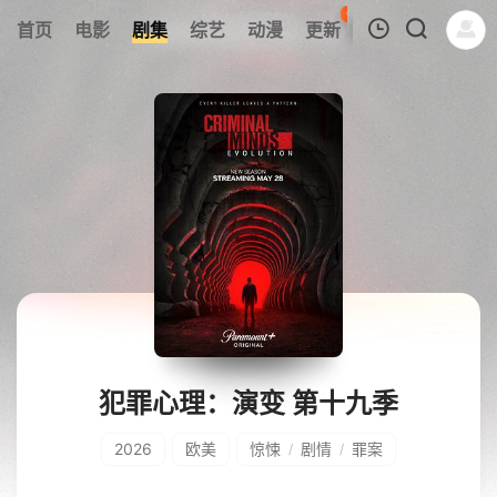
61
首页
电影
剧集
综艺
动漫
更新
热榜
APP
我的观影记录
暂无观看影片的记录
犯罪心理：演变 第十九季
2026
欧美
惊悚
剧情
罪案
/
/