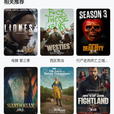
相关推荐
第2集
第6集
第3集
母狮 第三季
西区帮派
行尸走肉死亡之城第三季
8集全
第6集
第2集