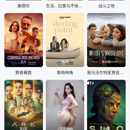
桑德坎
生活、拉里与不快乐的追求：一部美国史
战斗之地
正片
第8集
第10集
野兽赛跑
斯特林角
我与沃尔特家男孩的生活 第三季
第2集
注册送8888
第6集