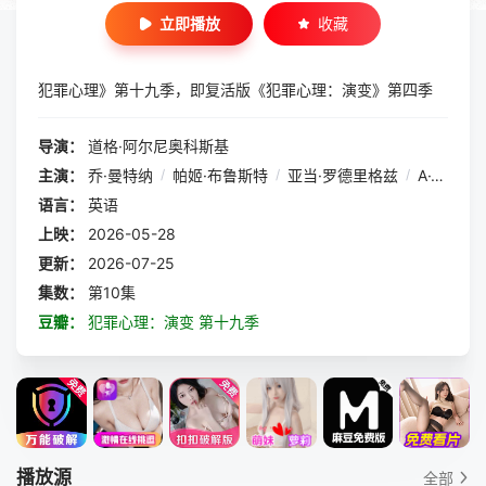
立即播放
收藏
犯罪心理》第十九季，即复活版《犯罪心理：演变》第四季
导演：
道格·阿尔尼奥科斯基
主演：
乔·曼特纳
/
帕姬·布鲁斯特
/
亚当·罗德里格兹
/
A·J·库克
/
语言：
英语
上映：
2026-05-28
更新：
2026-07-25
集数：
第10集
豆瓣：
犯罪心理：演变 第十九季
播放源
全部