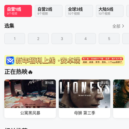
自营1线
自营2线
全球3线
大陆5线
9个视频
9个视频
10个视频
10个视频
选集
全部
1
2
3
4
5
正在热映🔥
第10集
第2集
公寓黑风暴
母狮 第三季