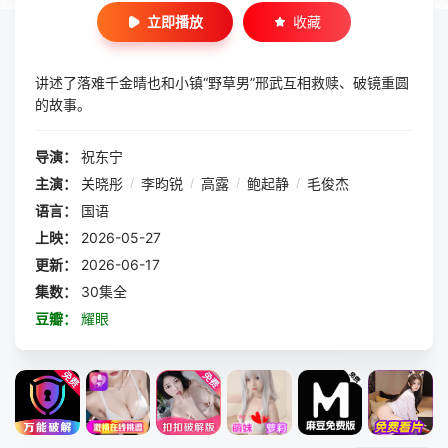
立即播放
收藏
讲述了落难千金晴也和小镇“野草男”邢武互相救赎、破镜重圆
的故事。
导演：
祝东宁
主演：
关晓彤
/
李昀锐
/
高露
/
鲍起静
/
毛俊杰
语言：
国语
上映：
2026-05-27
更新：
2026-06-17
集数：
30集全
豆瓣：
耀眼