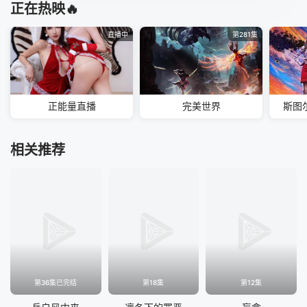
正在热映🔥
直播中
第281集
正能量直播
完美世界
斯图
相关推荐
第36集已完结
第18集
第12集