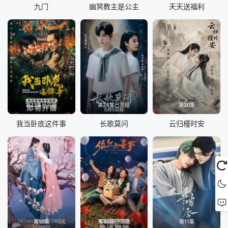
九门
幽冥教主是公主
天天送福利
第23集已完结
第24集已完结
第20集
我当卧底这件事
长歌莫问
云归槿时安
第18集
第30集已完结
第11集