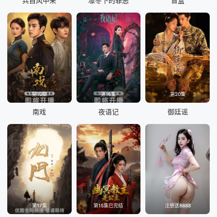
兵自风中来
凛冬下的罪恶
盲盒
第13集
第16集
第20集
南戏
夜语记
御廷谣
第17集
第15集已完结
注册送8888