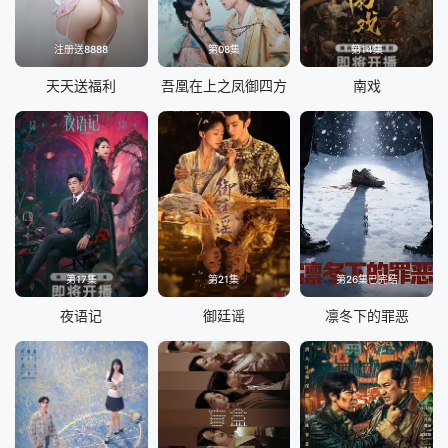
注册送8888
第08集
第14集
天天送福利
吾凰在上之凤御四方
南戏
第17集
第21集
第26集已完结
夜语记
御廷谣
凛冬下的罪恶