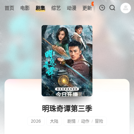
42
首页
电影
剧集
综艺
动漫
更新
热榜
APP
我的观影记录
暂无观看影片的记录
明珠奇谭第三季
2026
大陆
剧情
动作
冒险
/
/