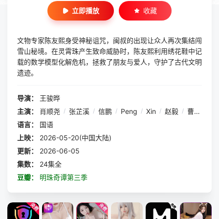
立即播放
收藏
文物专家陈友熙身受神秘诅咒，闽叔的出现让众人再次集结闯
雪山秘境。在灵霄珠产生致命威胁时，陈友熙利用绣花鞋中记
载的数学模型化解危机，拯救了朋友与爱人，守护了古代文明
遗迹。
导演：
王骏晔
主演：
肖顺尧
/
张芷溪
/
信鹏
/
Peng
/
Xin
/
赵毅
/
曹磊
/
邓
语言：
国语
上映：
2026-05-20(中国大陆)
更新：
2026-06-05
集数：
24集全
豆瓣：
明珠奇谭第三季