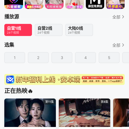
播放源
全部
自营1线
自营2线
大陆0线
24个视频
24个视频
24个视频
选集
全部
1
2
3
4
5
正在热映🔥
第11集
第8集