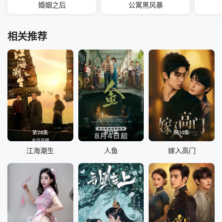
婚姻之后
公寓黑风暴
相关推荐
第28集
第11集
第10集
江海潮生
人鱼
嫁入高门