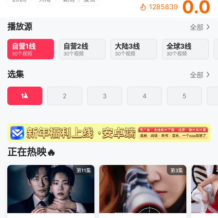
0.0
1285839
播放源
全部
自营1线
自营2线
大陆3线
全球3线
30个视频
30个视频
30个视频
30个视频
选集
全部
1
2
3
4
5
正在热映🔥
第11集
第3集