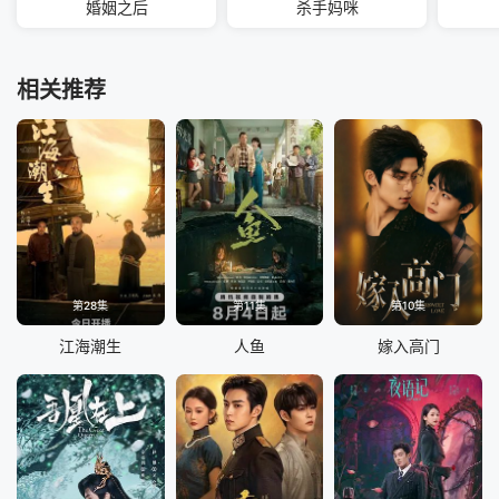
婚姻之后
杀手妈咪
相关推荐
第28集
第11集
第10集
江海潮生
人鱼
嫁入高门