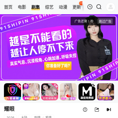
150
首页
电影
剧集
综艺
动漫
更新
热榜
APP
我的观影记录
耀眼
1
清空
耀眼
2026
大陆
剧情
/
爱情