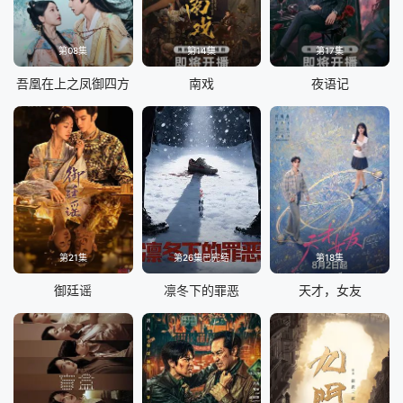
第08集
第14集
第17集
吾凰在上之凤御四方
南戏
夜语记
第21集
第26集已完结
第18集
御廷谣
凛冬下的罪恶
天才，女友