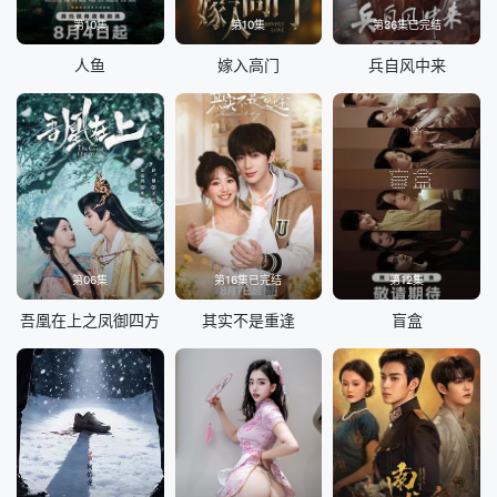
第10集
第10集
第36集已完结
人鱼
嫁入高门
兵自风中来
第06集
第16集已完结
第12集
吾凰在上之凤御四方
其实不是重逢
盲盒