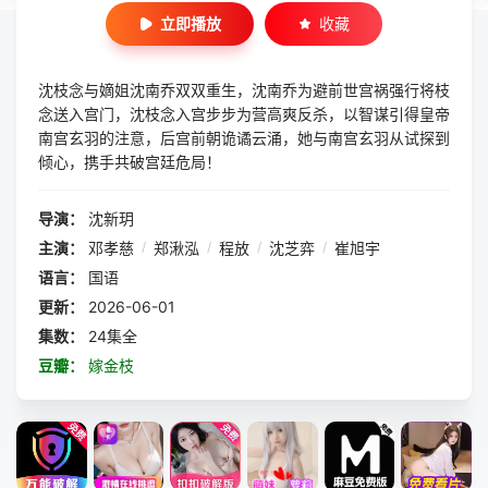
立即播放
收藏
沈枝念与嫡姐沈南乔双双重生，沈南乔为避前世宫祸强行将枝
念送入宫门，沈枝念入宫步步为营高爽反杀，以智谋引得皇帝
南宫玄羽的注意，后宫前朝诡谲云涌，她与南宫玄羽从试探到
倾心，携手共破宫廷危局！
导演：
沈新玥
主演：
邓孝慈
/
郑湫泓
/
程放
/
沈芝弈
/
崔旭宇
语言：
国语
更新：
2026-06-01
集数：
24集全
豆瓣：
嫁金枝