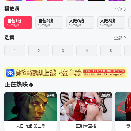
播放源
全部
自营1线
自营2线
大陆0线
大陆3线
24个视频
24个视频
24个视频
24个视频
选集
全部
1
2
3
4
5
正在热映🔥
第6集
直播中
末日地堡 第三季
正能量直播
谜