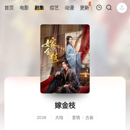
48
首页
电影
剧集
综艺
动漫
更新
热榜
APP
我的观影记录
暂无观看影片的记录
嫁金枝
2026
大陆
爱情
古装
/