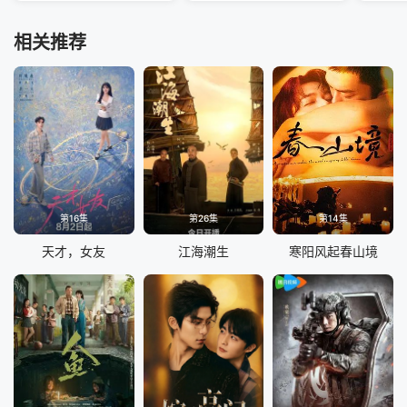
相关推荐
第16集
第26集
第14集
天才，女友
江海潮生
寒阳风起春山境