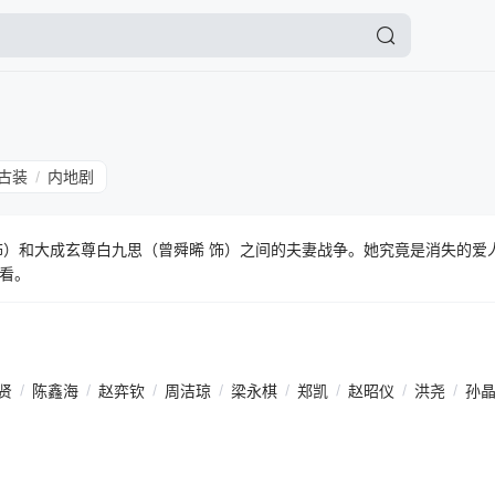
古装
内地剧
/
饰）和大成玄尊白九思（曾舜晞 饰）之间的夫妻战争。她究竟是消失的爱
看。
贤
/
陈鑫海
/
赵弈钦
/
周洁琼
/
梁永棋
/
郑凯
/
赵昭仪
/
洪尧
/
孙