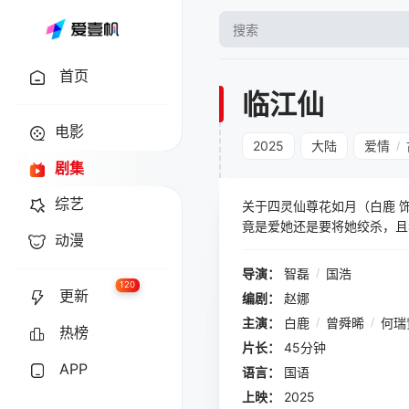
首页
临江仙
电影
2025
大陆
爱情
/
剧集
综艺
关于四灵仙尊花如月（白鹿 
竟是爱她还是要将她绞杀，且
动漫
导演：
智磊
/
国浩
120
更新
编剧：
赵娜
主演：
白鹿
/
曾舜晞
/
何瑞
热榜
片长：
45分钟
APP
语言：
国语
上映：
2025