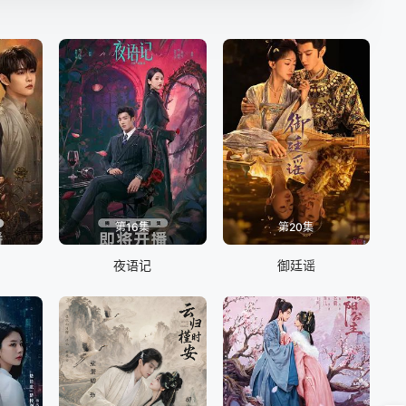
第16集
第20集
夜语记
御廷谣