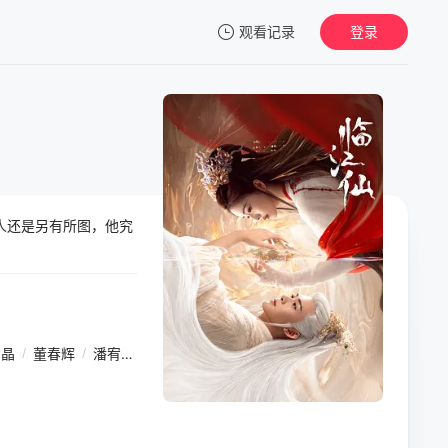
观看记录
登录
我的观影记录
人还是另有所图，他究
暂无观看影片的记录
晶晶
/
董春辉
/
潘宥诚
/
孙政
/
胡耘豪
/
张籽沐
/
金绪泽
/
罗泽楷
/