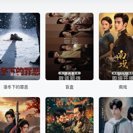
第18集
第12集
第13集
凛冬下的罪恶
盲盒
南戏