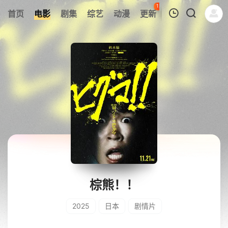
121
首页
电影
剧集
综艺
动漫
更新
热榜
APP
我的观影记录
暂无观看影片的记录
棕熊！！
2025
日本
剧情片