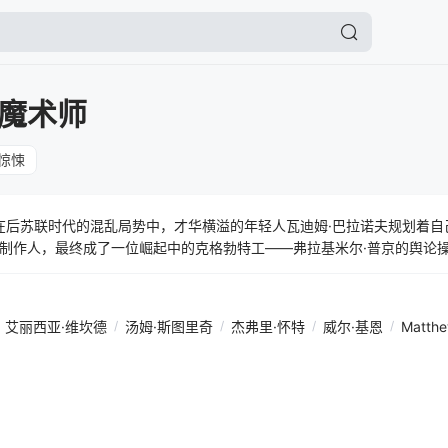
魔术师
惊悚
，在后苏联时代的混乱局势中，才华横溢的年轻人瓦迪姆·巴拉诺夫规划着
制作人，最终成了一位崛起中的克格勃特工——弗拉基米尔·普京的舆论
，模糊了真相与谎言、信仰与操控之间的界限。唯有富有魅力的克塞尼亚
后，隐于沉默、笼罩在神秘之中的巴拉诺夫终于开口，揭露了他协助建立
艾丽西亚·维坎德
/
汤姆·斯图里奇
/
杰弗里·怀特
/
威尔·基恩
/
Matth