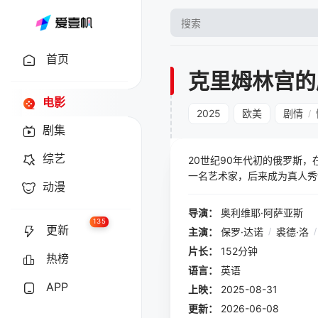
首页
克里姆林宫的
电影
2025
欧美
剧情
/
剧集
综艺
20世纪90年代初的俄罗斯
一名艺术家，后来成为真人秀
动漫
心，巴拉诺夫塑造着新俄罗斯
他脱离这场危险的游戏。多年
导演：
奥利维耶·阿萨亚斯
秘密。
135
更新
主演：
保罗·达诺
/
裘德·洛
/
片长：
152分钟
热榜
语言：
英语
APP
上映：
2025-08-31
更新：
2026-06-08