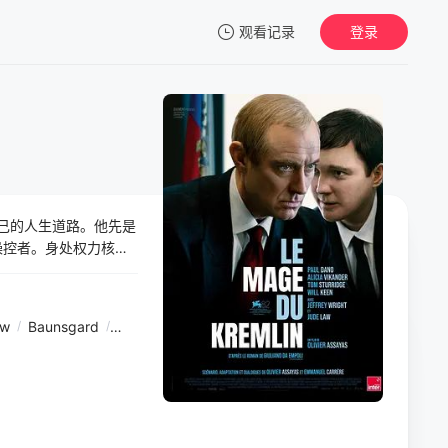
观看记录
登录
我的观影记录
自己的人生道路。他先是
暂无观看影片的记录
操控者。身处权力核
不受他掌控，诱惑着
的政权所隐藏的黑暗
ew
/
Baunsgard
/
丹·凯德
/
亚历山大·约翰逊
/
Sergey
/
Podymin
/