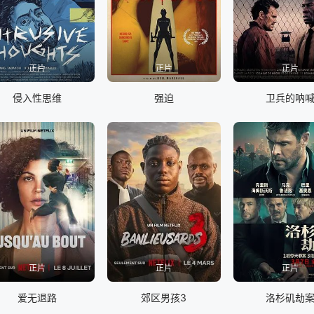
正片
正片
正片
侵入性思维
强迫
卫兵的呐
正片
正片
正片
爱无退路
郊区男孩3
洛杉矶劫