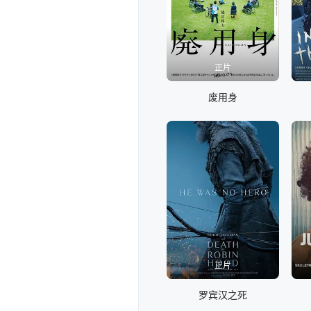
正片
废用身
正片
罗宾汉之死