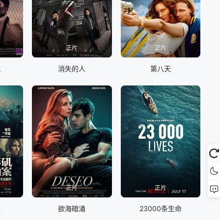
正片
正片
喊
消失的人
第八天
正片
正片
案
欲海暗涌
23000条生命