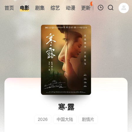
92
首页
电影
剧集
综艺
动漫
更新
热榜
APP
我的观影记录
暂无观看影片的记录
寒·露
2026
中国大陆
剧情片