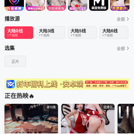
播放源
全部
大陆0线
大陆3线
大陆5线
大陆6线
1个视频
1个视频
1个视频
1个视频
选集
全部
正片
正在热映🔥
第10集
直播中