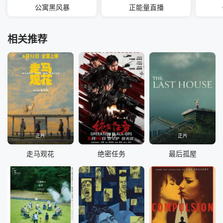
公寓黑风暴
正能量直播
相关推荐
正片
正片
正片
走马观花
绝密任务
最后孤屋