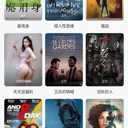
正片
正片
正片
废用身
侵入性思维
强迫
注册送8888
正片
正片
天天送福利
卫兵的呐喊
消失的人