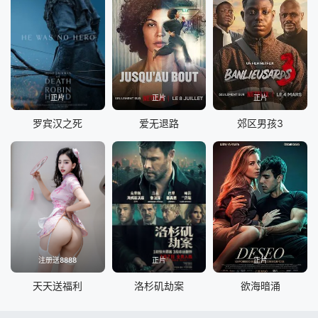
正片
正片
正片
罗宾汉之死
爱无退路
郊区男孩3
注册送8888
正片
正片
天天送福利
洛杉矶劫案
欲海暗涌