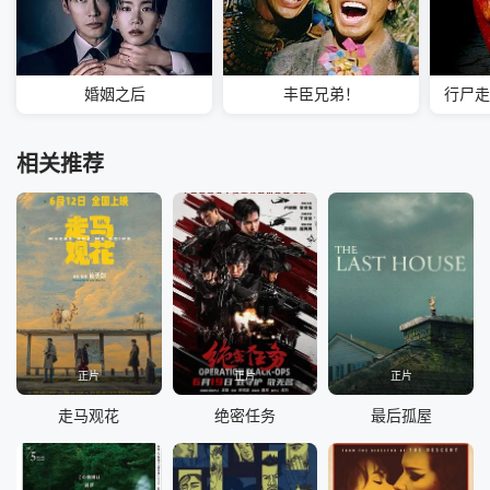
婚姻之后
丰臣兄弟！
行尸走
相关推荐
正片
正片
正片
走马观花
绝密任务
最后孤屋