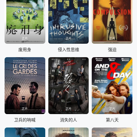
正片
正片
正片
废用身
侵入性思维
强迫
正片
正片
正片
卫兵的呐喊
消失的人
第八天