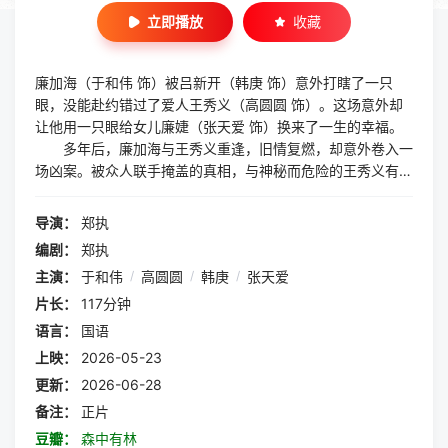
立即播放
收藏
廉加海（于和伟 饰）被吕新开（韩庚 饰）意外打瞎了一只
眼，没能赴约错过了爱人王秀义（高圆圆 饰）。这场意外却
让他用一只眼给女儿廉婕（张天爱 饰）换来了一生的幸福。
多年后，廉加海与王秀义重逢，旧情复燃，却意外卷入一
场凶案。被众人联手掩盖的真相，与神秘而危险的王秀义有着
千丝万缕的关系，也让两个家、三代人的命运开始了数十年的
生死纠葛、爱恨痴缠……是谁杀了谁？又是谁要替谁抵命？廉
导演：
郑执
加海和王秀义永远只差一点点的感情又将如何做个了断？
编剧：
郑执
影片改编自郑执同名小说。
主演：
于和伟
/
高圆圆
/
韩庚
/
张天爱
片长：
117分钟
语言：
国语
上映：
2026-05-23
更新：
2026-06-28
备注：
正片
豆瓣：
森中有林