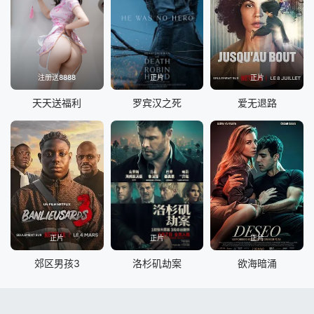
注册送8888
正片
正片
天天送福利
罗宾汉之死
爱无退路
正片
正片
正片
郊区男孩3
洛杉矶劫案
欲海暗涌