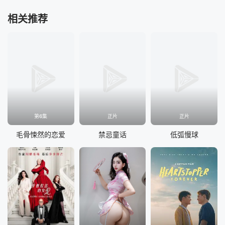
相关推荐
第6集
正片
正片
毛骨悚然的恋爱
禁忌童话
低弧慢球