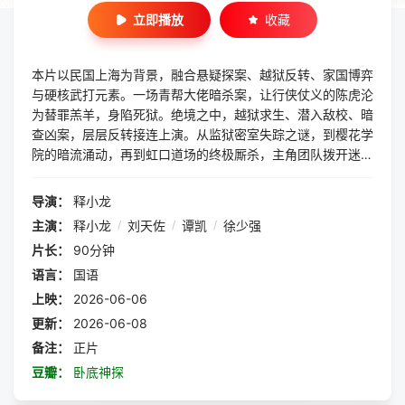
立即播放
收藏
本片以民国上海为背景，融合悬疑探案、越狱反转、家国博弈
与硬核武打元素。一场青帮大佬暗杀案，让行侠仗义的陈虎沦
为替罪羔羊，身陷死狱。绝境之中，越狱求生、潜入敌校、暗
查凶案，层层反转接连上演。从监狱密室失踪之谜，到樱花学
院的暗流涌动，再到虹口道场的终极厮杀，主角团队拨开迷
雾，识破日方精心布局的政治阴谋。影片不仅有精彩的智斗博
弈、凌厉的动作场面，更围绕家国大义展开，在个人恩怨与民
导演：
释小龙
族危亡的抉择中，展现乱世小人物挺身而出、对抗外敌的热血
主演：
释小龙
/
刘天佐
/
谭凯
/
徐少强
风骨，节奏紧凑、反转不断，兼具观赏性与深度
片长：
90分钟
语言：
国语
上映：
2026-06-06
更新：
2026-06-08
备注：
正片
豆瓣：
卧底神探