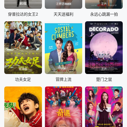
第2集
注册送8888
正片
穿普拉达的女王2
天天送福利
永远心跳漏一拍
高清版
正片
正片
功夫女足
冒牌上流
楚门之鼠