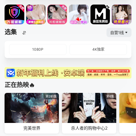
选集
自营1线
1080P
4K独家
正在热映🔥
第281集
第6集
完美世界
杀人者的购物中心2