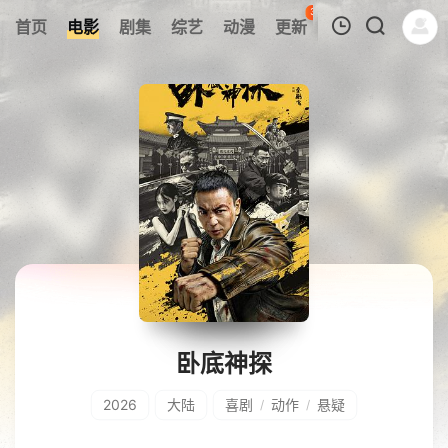
36
首页
电影
剧集
综艺
动漫
更新
热榜
APP
我的观影记录
暂无观看影片的记录
卧底神探
2026
大陆
喜剧
动作
悬疑
/
/