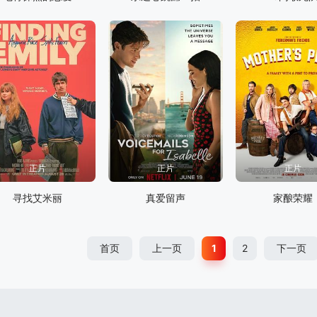
正片
正片
正片
寻找艾米丽
真爱留声
家酿荣耀
首页
上一页
1
2
下一页