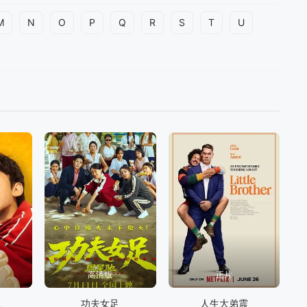
M
N
O
P
Q
R
S
T
U
高清版
正片
队
功夫女足
人生大弟震