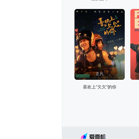
正片
喜欢上“欠欠”的你