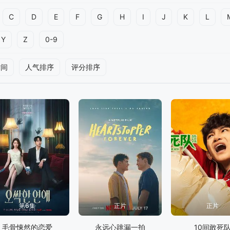
C
D
E
F
G
H
I
J
K
L
Y
Z
0-9
时间
人气排序
评分排序
第6集
正片
正片
毛骨悚然的恋爱
永远心跳漏一拍
10间敢死