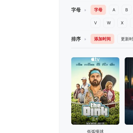
字母
字母
A
B
V
W
X
排序
添加时间
更新
正片
低弧慢球