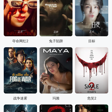
正片
正片
正片
夺命网红2
兔子陷阱
目标
正片
正片
正片
战争迷雾
玛雅
危笑2