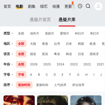
31
首页
电影
剧集
综艺
动漫
更新
热榜
APP
我的观影记录
悬疑片首页
悬疑片库
类型
全部
动作片
喜剧片
爱情片
科幻片
奇幻片
地区
全部
大陆
香港
台湾
日本
韩国
欧美
英
语言
全部
国语
英语
粤语
韩语
日语
西班牙
暂无观看影片的记录
年份
全部
2026
2025
2024
2023
2022
2021
字母
字母
A
B
C
D
E
F
G
H
I
J
排序
添加时间
更新时间
人气排序
评分排序