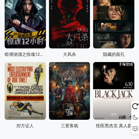
正片
正片
正片
暗潮汹涌之惊魂12小时
大风杀
隐藏的面孔
已完结
正片
正片
控方证人
三更客栈
怪医黑杰克 真人剧