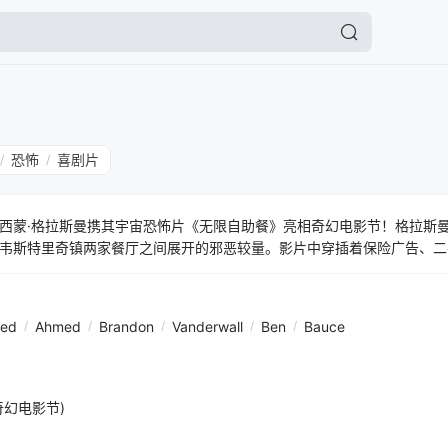
恐怖
喜剧片
/
/
西蒙·格拉斯曼携其宇宙恐怖片《无限自助餐》亮相奇幻电影节！格拉斯
韦斯特里奇镇两家餐厅之间展开的邪恶较量。影片中穿插着保险广告、二
片。
ed
/
Ahmed
/
Brandon
/
Vanderwall
/
Ben
/
Bauce
大奇幻电影节)