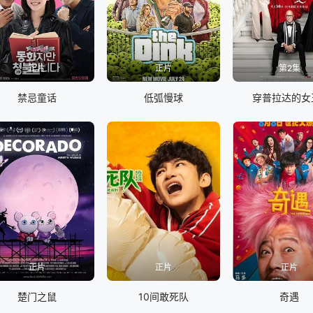
正片
正片
第2集
禁忌童话
低弧慢球
穿普拉达的女
正片
正片
正片
楚门之鼠
10间敢死队
奇遇