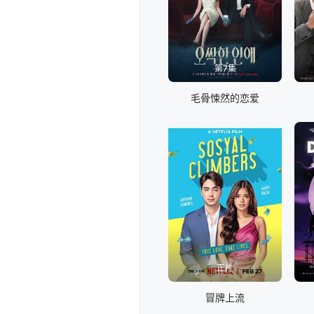
第7集
毛骨悚然的恋爱
正片
冒牌上流