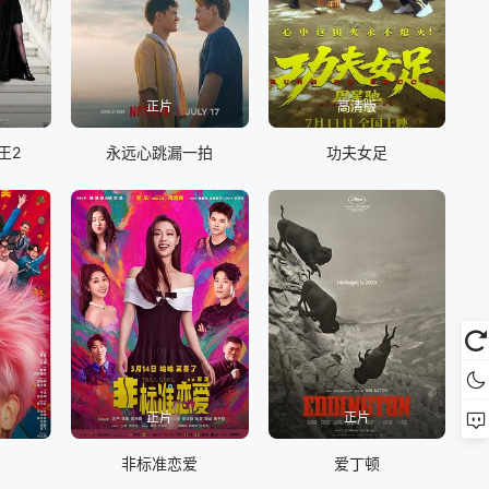
正片
高清版
王2
永远心跳漏一拍
功夫女足
正片
正片
非标准恋爱
爱丁顿