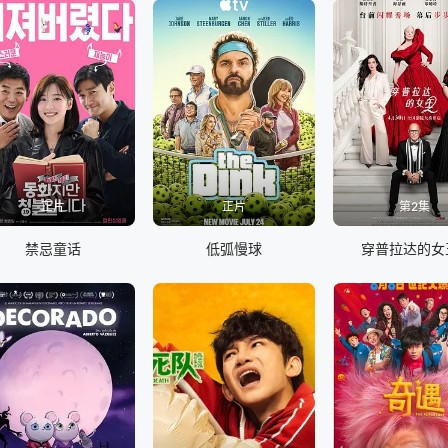
正片
正片
第2集
禁忌童话
低弧慢球
穿普拉达的女