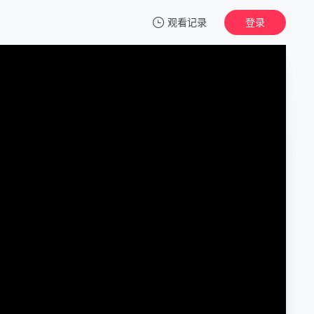
观看记录
登录
我的观影记录
无限自助餐厅
正片
清空