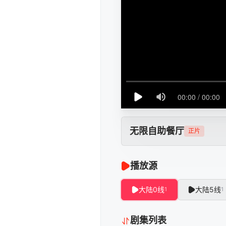
无限自助餐厅
正片
播放源
大陆0线
大陆5线
1
1
剧集列表