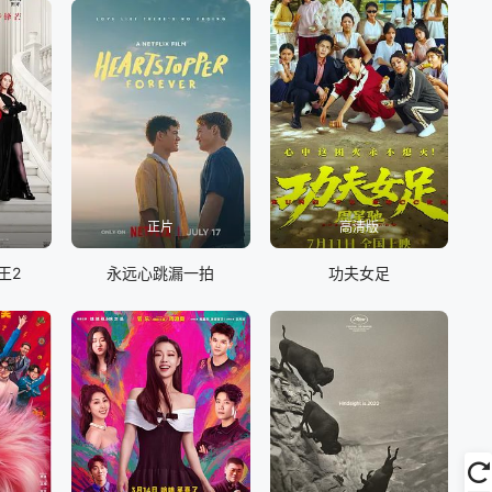
正片
高清版
王2
永远心跳漏一拍
功夫女足