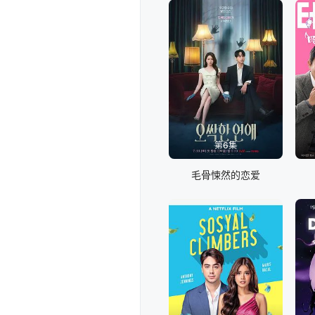
第6集
毛骨悚然的恋爱