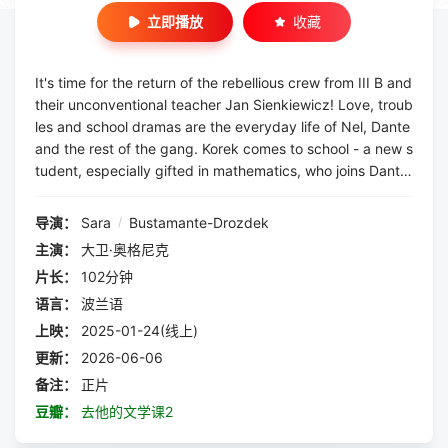
立即播放
收藏
It's time for the return of the rebellious crew from III B and
their unconventional teacher Jan Sienkiewicz! Love, troub
les and school dramas are the everyday life of Nel, Dante
and the rest of the gang. Korek comes to school - a new s
tudent, especially gifted in mathematics, who joins Dant
e's friends. The guys want to teach him how to pick up gi
rls, but it turns out that their...
导演：
Sara
/
Bustamante-Drozdek
主演：
大卫·奥格尼克
片长：
102分钟
语言：
波兰语
上映：
2025-01-24(线上)
更新：
2026-06-06
备注：
正片
豆瓣：
去他的文学课2