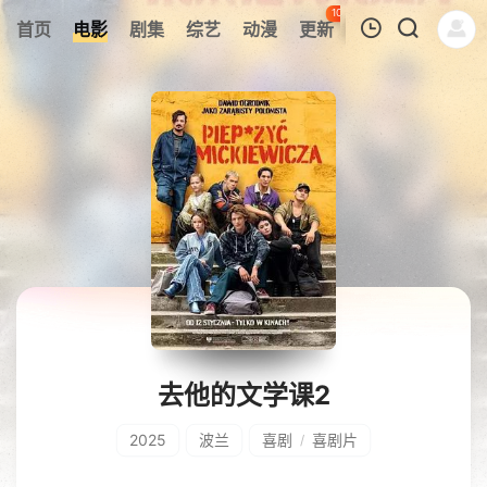
100
首页
电影
剧集
综艺
动漫
更新
热榜
APP
我的观影记录
暂无观看影片的记录
去他的文学课2
2025
波兰
喜剧
喜剧片
/