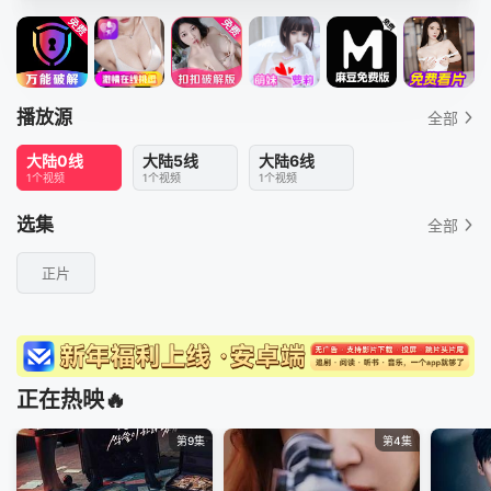
播放源
全部
大陆0线
大陆5线
大陆6线
1个视频
1个视频
1个视频
选集
全部
正片
正在热映🔥
第9集
第4集