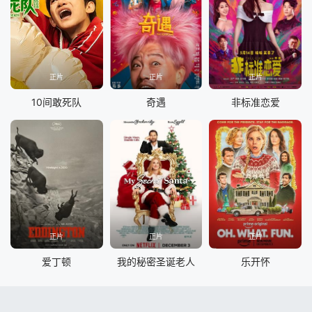
正片
正片
正片
10间敢死队
奇遇
非标准恋爱
正片
正片
正片
爱丁顿
我的秘密圣诞老人
乐开怀