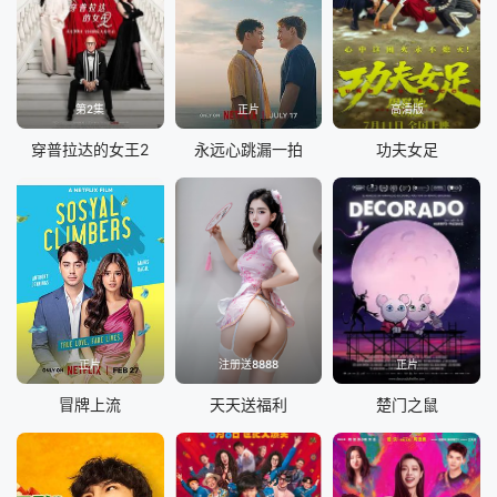
第2集
正片
高清版
穿普拉达的女王2
永远心跳漏一拍
功夫女足
正片
注册送8888
正片
冒牌上流
天天送福利
楚门之鼠