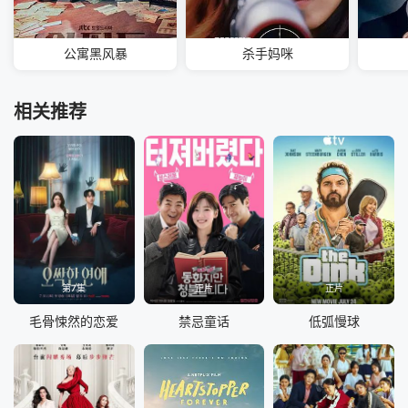
公寓黑风暴
杀手妈咪
相关推荐
第7集
正片
正片
毛骨悚然的恋爱
禁忌童话
低弧慢球