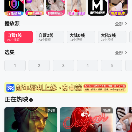
播放源
全部
自营1线
自营2线
大陆0线
大陆3线
24个视频
24个视频
24个视频
24个视频
选集
全部
1
2
3
4
5
正在热映🔥
第6集
第8集