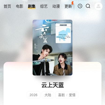
48
首页
电影
剧集
综艺
动漫
更新
热榜
APP
我的观影记录
暂无观看影片的记录
云上天蓝
2026
大陆
喜剧
爱情
/