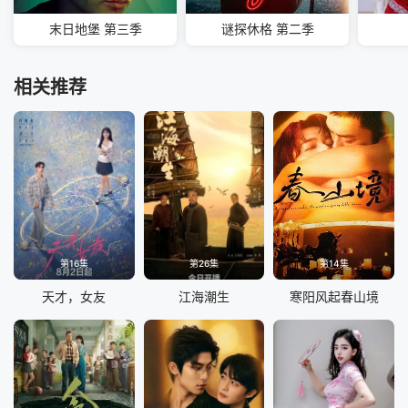
末日地堡 第三季
谜探休格 第二季
相关推荐
第16集
第26集
第14集
天才，女友
江海潮生
寒阳风起春山境