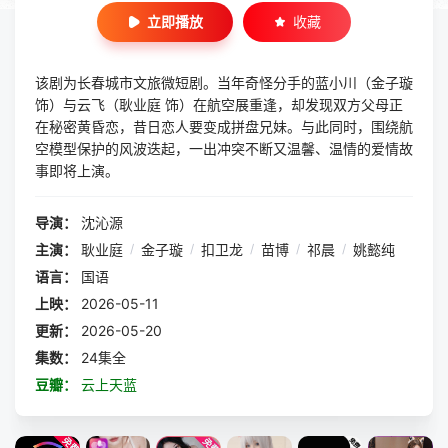
立即播放
收藏
该剧为长春城市文旅微短剧。当年奇怪分手的蓝小川（金子璇
饰）与云飞（耿业庭 饰）在航空展重逢，却发现双方父母正
在秘密黄昏恋，昔日恋人要变成拼盘兄妹。与此同时，围绕航
空模型保护的风波迭起，一出冲突不断又温馨、温情的爱情故
事即将上演。
导演：
沈沁源
主演：
耿业庭
/
金子璇
/
扣卫龙
/
苗博
/
祁晨
/
姚懿纯
语言：
国语
上映：
2026-05-11
更新：
2026-05-20
集数：
24集全
豆瓣：
云上天蓝