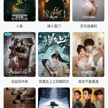
第10集
第10集
注册送8888
人鱼
嫁入高门
天天送福利
第36集已完结
第06集
第16集已完结
兵自风中来
吾凰在上之凤御四方
其实不是重逢