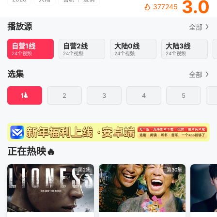
3.0
377245
播放源
全部
自营1线
自营2线
大陆0线
大陆3线
24个视频
24个视频
24个视频
24个视频
选集
全部
1
2
3
4
5
正在热映🔥
第2集
第30集