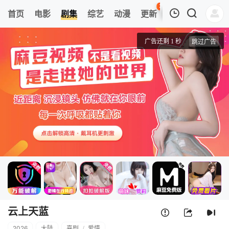
26
首页
电影
剧集
综艺
动漫
更新
热榜
APP
我的观影记录
云上天蓝
1
清空
云上天蓝
2026
大陆
喜剧
/
爱情