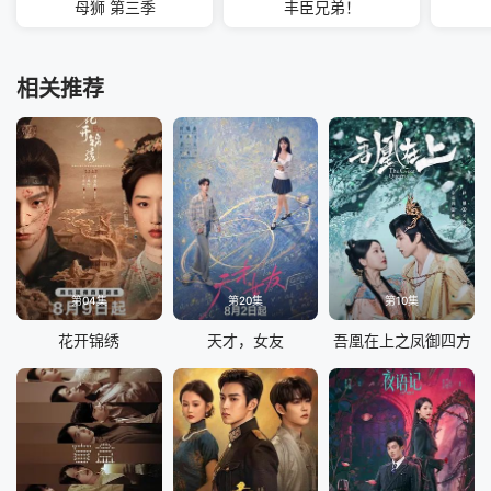
母狮 第三季
丰臣兄弟！
相关推荐
第04集
第20集
第10集
花开锦绣
天才，女友
吾凰在上之凤御四方