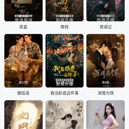
第14集
第15集
第18集
盲盒
南戏
夜语记
第22集
第23集已完结
第6集
御廷谣
我当卧底这件事
深情为饵