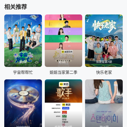
相关推荐
第3期
第5期下
加更版第7期
宇宙帮帮忙
姐姐当家第二季
快乐老家