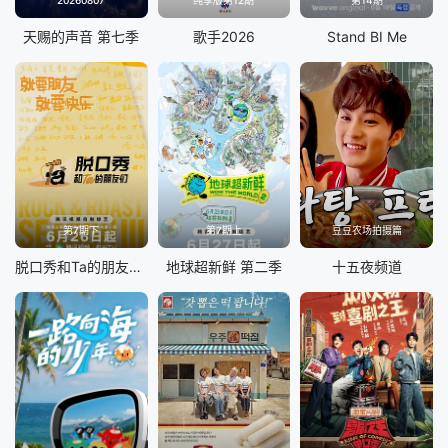
20260807
纯享版第12期
第14期
天赐的声音 第七季
歌手2026
Stand BI Me
第7期下
第7期上
豆豆农场拍摄篇
脱口秀和Ta的朋友们 第三季
地球超新鲜 第二季
十五夜频道