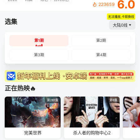
6.0
223659
无法播放,卡顿换线
选集
大陆0线
第1期
第2期
第3期
第4期
正在热映🔥
第281集
第6集
完美世界
杀人者的购物中心2