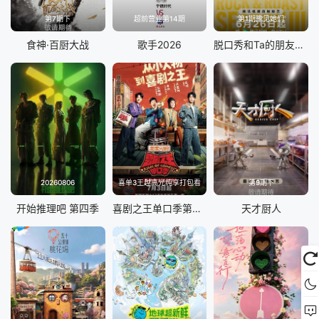
第7期下
超前营业第14期
第1期豫见她们
食神·百厨大战
歌手2026
脱口秀和Ta的朋友们 第三季
20260806
喜单3王越高光纯享打包看
第9期下
开始推理吧 第四季
喜剧之王单口季第三季
天才厨人