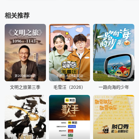
相关推荐
第20260806期
半熟恋人5特别联动
超前加更
文明之旅第三季
毛雪汪（2026）
一路向海的少年