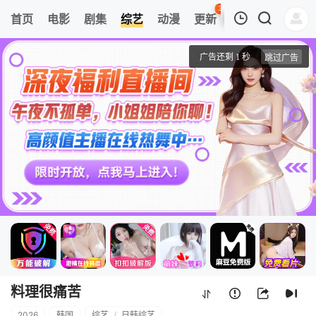
30
首页
电影
剧集
综艺
动漫
更新
热榜
APP
我的观影记录
料理很痛苦
第1期
清空
料理很痛苦
2026
韩国
综艺
/
日韩综艺