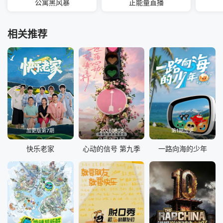
公寓黑风暴
正能量直播
相关推荐
加更版第7期
20260808
第1期加更
快乐老家
心动的信号 第九季
一路向海的少年