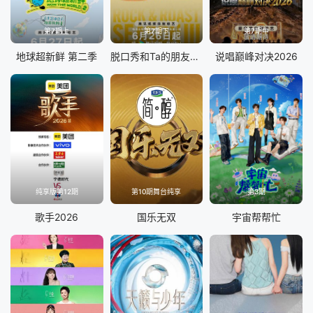
第7期上
第7期下
第7期中
地球超新鲜 第二季
脱口秀和Ta的朋友们 第三季
说唱巅峰对决2026
纯享版第12期
第10期舞台纯享
第3期
歌手2026
国乐无双
宇宙帮帮忙