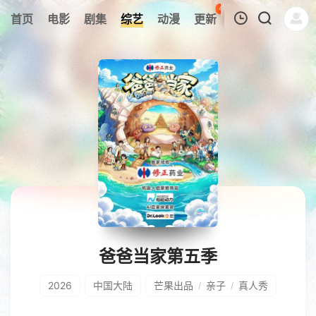
45
首页
电影
剧集
综艺
动漫
更新
热榜
APP
我的观影记录
暂无观看影片的记录
爸爸当家第五季
2026
中国大陆
芒果出品
亲子
真人秀
/
/