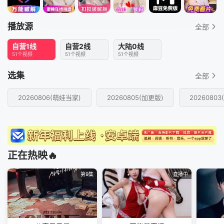
播放源
全部
自营1线
自营2线
大陆0线
51个视频
51个视频
51个视频
选集
全部
20260806(萌娃当家)
20260805(加更版)
20260803
正在热映🔥
第9集
直播中