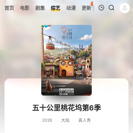
87
首页
电影
剧集
综艺
动漫
更新
热榜
APP
我的观影记录
暂无观看影片的记录
五十公里桃花坞第6季
2026
大陆
真人秀