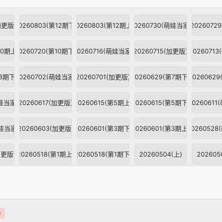
加更版)
20260803(第12期下)
20260803(第12期上)
20260730(萌娃当家)
2026072
10期上)
20260720(第10期下)
20260716(萌娃当家)
20260715(加更版)
2026071
第8期下)
20260702(萌娃当家)
20260701(加更版)
20260629(第7期下)
2026062
萌娃当家)
20260617(加更版)
20260615(第5期上)
20260615(第5期下)
2026061
萌娃当家)
20260603(加更版)
20260601(第3期下)
20260601(第3期上)
2026052
加更版)
20260518(第1期上)
20260518(第1期下)
20260504(上)
202605
0