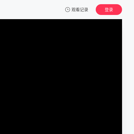
观看记录
登录
我的观影记录
爸爸当家第五季
20260806(萌娃当家)
清空