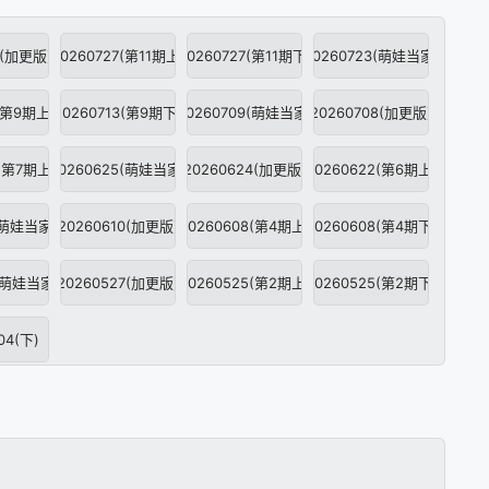
9(加更版)
20260727(第11期上)
20260727(第11期下)
20260723(萌娃当家)
3(第9期上)
20260713(第9期下)
20260709(萌娃当家)
20260708(加更版)
9(第7期上)
20260625(萌娃当家)
20260624(加更版)
20260622(第6期上)
1(萌娃当家)
20260610(加更版)
20260608(第4期上)
20260608(第4期下)
8(萌娃当家)
20260527(加更版)
20260525(第2期上)
20260525(第2期下)
04(下)