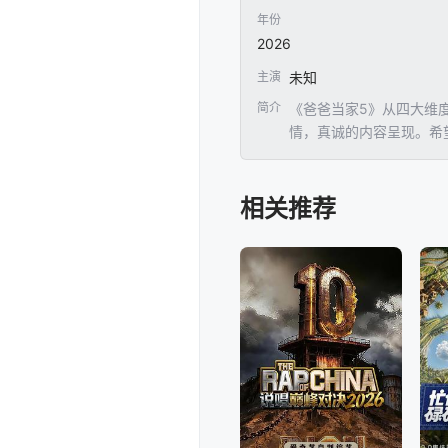
年份
2026
主演
未知
简介
《爸爸当家5》从四大维
情，真诚的内容呈现。希
相关推荐