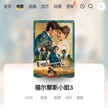
97
首页
电影
剧集
综艺
动漫
更新
热榜
APP
我的观影记录
暂无观看影片的记录
福尔摩斯小姐3
2026
美国
剧情
动作
悬疑
/
/