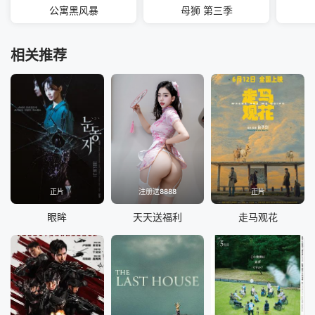
公寓黑风暴
母狮 第三季
相关推荐
正片
注册送8888
正片
眼眸
天天送福利
走马观花