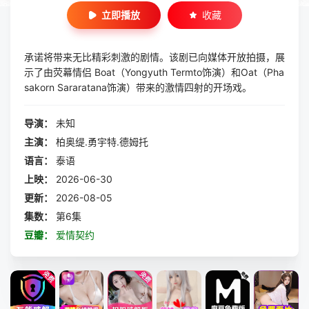
立即播放
收藏
承诺将带来无比精彩刺激的剧情。该剧已向媒体开放拍摄，展
示了由荧幕情侣 Boat（Yongyuth Termto饰演）和Oat（Pha
sakorn Sararatana饰演）带来的激情四射的开场戏。
导演：
未知
主演：
柏奥缇.勇宇特.德姆托
语言：
泰语
上映：
2026-06-30
更新：
2026-08-05
集数：
第6集
豆瓣：
爱情契约