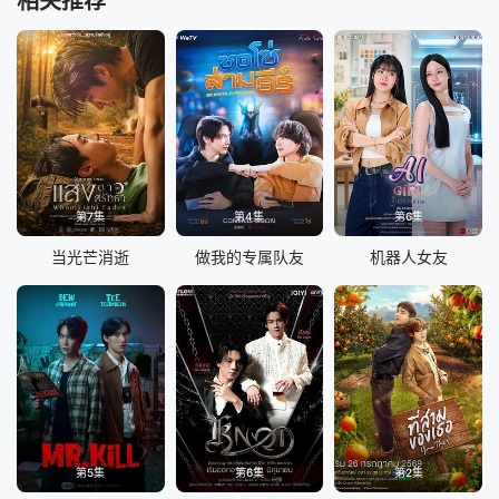
相关推荐
第7集
第4集
第6集
当光芒消逝
做我的专属队友
机器人女友
第5集
第6集
第2集