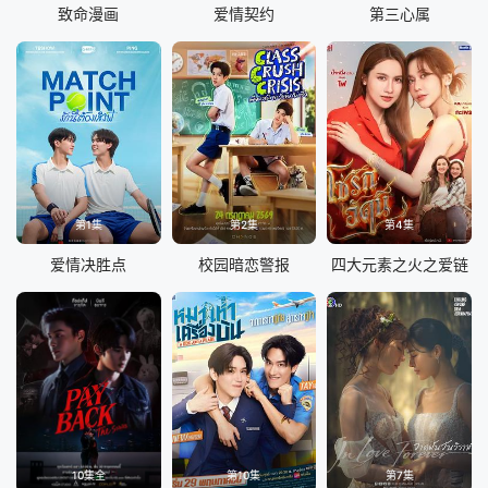
致命漫画
爱情契约
第三心属
第1集
第2集
第4集
爱情决胜点
校园暗恋警报
四大元素之火之爱链
10集全
第10集
第7集