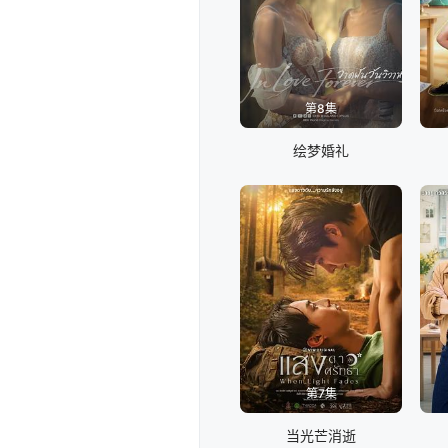
第8集
绘梦婚礼
第7集
当光芒消逝