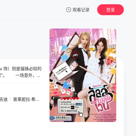
观看记录
登录
我的观影记录
g Yu 饰）则是锱铢必较的
暂无观看影片的记录
家”。 一场意外，让
份“秘密协议”，成为
暧昧拉扯。 “我确信
吉迪
/
普莱妮拉·希兰塔威形
/
凯蒂帕·查娜拉
/
薇丘达·萍丹
/
帕查彤·