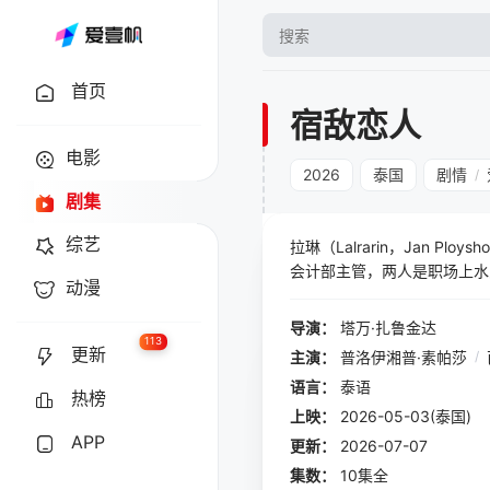
首页
宿敌恋人
电影
2026
泰国
剧情
/
剧集
综艺
拉琳（Lalrarin，Jan Pl
会计部主管，两人是职场上水
动漫
这对宿敌发生了难以言说的亲
只谈欲望不谈感情的炮友。
导演：
塔万·扎鲁金达
我不会爱上你，因欲望
113
更新
主演：
普洛伊湘普·素帕莎
/
语言：
泰语
热榜
上映：
2026-05-03(泰国)
APP
更新：
2026-07-07
集数：
10集全