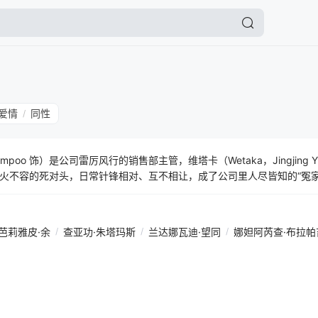
爱情
同性
/
oyshompoo 饰）是公司雷厉风行的销售部主管，维塔卡（Wetaka，Jingjin
火不容的死对头，日常针锋相对、互不相让，成了公司里人尽皆知的“冤
密关系。为了维系这份隐秘的联结，也为了满足彼此的需求，两人签订了一
从此，办公室里依旧是剑拔弩张的敌对场面，私下里却上演着火花四溅的
芭莉雅皮·余
/
查亚功·朱塔玛斯
/
兰达娜瓦迪·望同
/
娜妲阿芮查·布拉帕