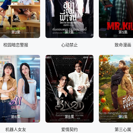
第2集
第7集
第5集
校园暗恋警报
心动禁止
致命漫画
第6集
第6集
第2集
机器人女友
爱情契约
第三心属