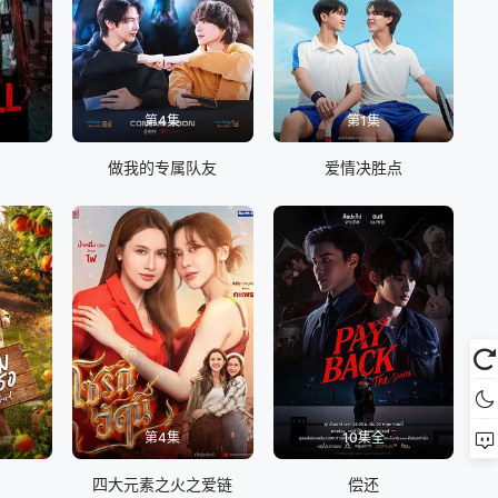
第4集
第1集
做我的专属队友
爱情决胜点
第4集
10集全
四大元素之火之爱链
偿还