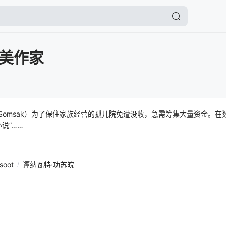
美作家
（Somsak）为了保住家族经营的孤儿院免遭没收，急需筹集大量资金。
说”……
soot
/
谭纳瓦特·功苏皖