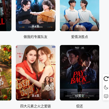
第4集
第1集
做我的专属队友
爱情决胜点
第4集
10集全
四大元素之火之爱链
偿还