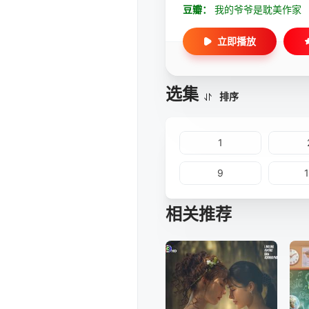
豆瓣：
我的爷爷是耽美作家
立即播放
选集
排序
1
9
相关推荐