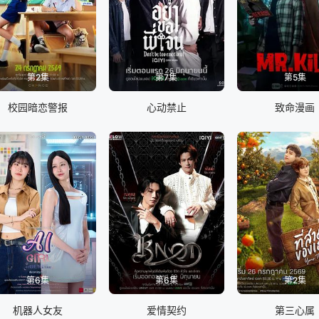
第2集
第7集
第5集
校园暗恋警报
心动禁止
致命漫画
第6集
第6集
第2集
机器人女友
爱情契约
第三心属