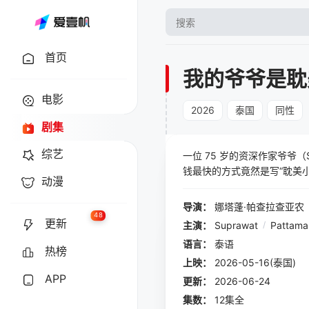
首页
我的爷爷是耽
电影
2026
泰国
同性
剧集
综艺
一位 75 岁的资深作家爷爷
钱最快的方式竟然是写“耽美小
动漫
导演：
娜塔蓬·帕查拉查亚农
48
更新
主演：
Suprawat
/
Pattama
语言：
泰语
热榜
上映：
2026-05-16(泰国)
APP
更新：
2026-06-24
集数：
12集全