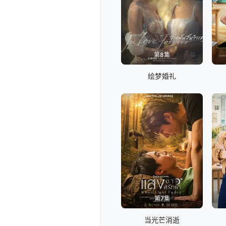
第8集
绘梦婚礼
第7集
当光芒消逝