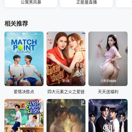
公寓黑风暴
正能量直播
相关推荐
第3集
第5集
注册送8888
爱情决胜点
四大元素之火之爱链
天天送福利