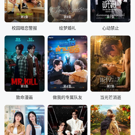
第2集
第8集
第7集
校园暗恋警报
绘梦婚礼
心动禁止
第5集
第4集
第7集
致命漫画
做我的专属队友
当光芒消逝