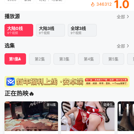
1.0
346312
播放源
全部
大陆0线
大陆3线
全球3线
9个视频
9个视频
9个视频
选集
全部
第1集
第2集
第3集
第4集
第5集
正在热映🔥
第10集
直播中