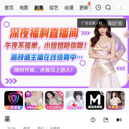
72
首页
电影
剧集
综艺
动漫
更新
热榜
APP
我的观影记录
巫
第1集
清空
巫
2026
泰国
奇幻
/
马泰剧