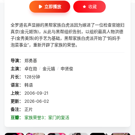
立即播放
收藏
全罗道名声显赫的黑帮家族白虎派因为嫁进了一位检查官媳妇
真京(金元姬饰)，从此与黑帮组织告别，以组织最高人物洪德
子(金秀美饰)的手艺为基础，黑帮家族白虎派开始了“妈妈手
泡菜事业”，重新开辟了家族的荣誉。
导演：
郑勇基
主演：
卓在勋
/
金元嬉
/
申贤俊
片长：
128分钟
语言：
韩语
上映：
2006-09-21
更新：
2026-06-02
备注：
正片
豆瓣：
家族荣誉3：家门的复活