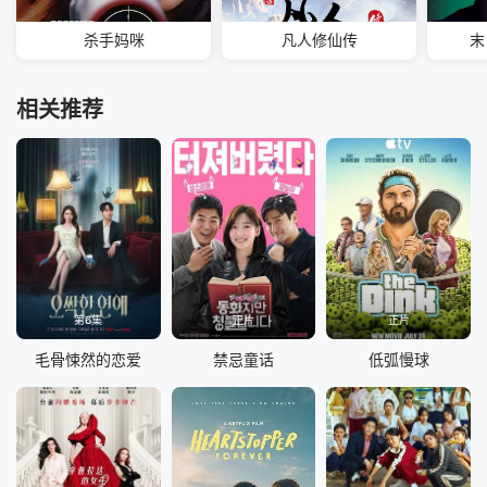
杀手妈咪
凡人修仙传
末
相关推荐
第6集
正片
正片
毛骨悚然的恋爱
禁忌童话
低弧慢球