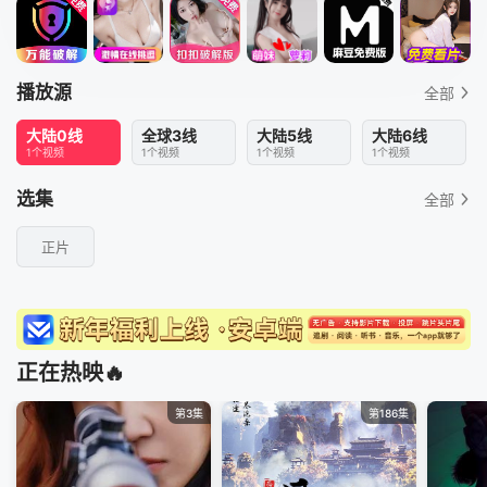
播放源
全部
大陆0线
全球3线
大陆5线
大陆6线
1个视频
1个视频
1个视频
1个视频
选集
全部
正片
正在热映🔥
第3集
第186集