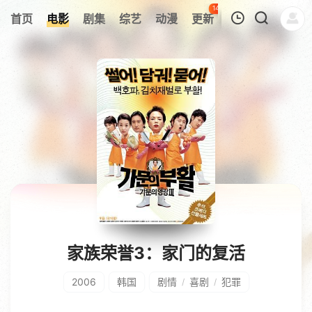
143
首页
电影
剧集
综艺
动漫
更新
热榜
APP
我的观影记录
暂无观看影片的记录
家族荣誉3：家门的复活
2006
韩国
剧情
喜剧
犯罪
/
/