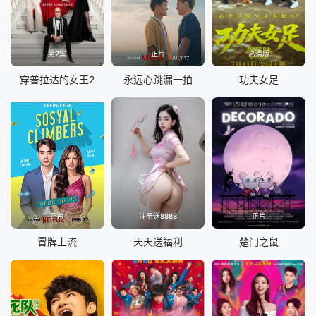
第2集
正片
高清版
穿普拉达的女王2
永远心跳漏一拍
功夫女足
正片
注册送8888
正片
冒牌上流
天天送福利
楚门之鼠