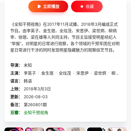
立即播放
收藏
《全知干预视角》在2017年11月试播，2018年3月编成正式
节目。由李英子、金生珉、全炫茂、宋恩伊、梁世炯、柳炳
宰、徐珉、梁在雄等人共同主持，节目主旨接受明星经纪人
“举报”，对明星的日常进行观察，各个领域的干预军团在对明
星日常进行干涉的同时发现明星隐藏魅力的观察综艺节目。
导演：
未知
主演：
李英子
/
金生珉
/
全炫茂
/
宋恩伊
/
梁世炯
/
柳炳宰
/
语言：
韩语
上映：
2018年3月3日
更新：
2026-08-03
备注：
第260801期
豆瓣：
全知干预视角