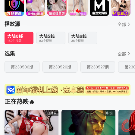
播放源
全部
大陆0线
大陆5线
大陆6线
162个视频
83个视频
38个视频
选集
全部
第230506期
第230520期
第230527期
第23
正在热映🔥
直播中
第6集