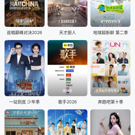
我要上巅峰
第9期加更
第7期超前彩蛋
说唱巅峰对决2026
天才厨人
地球超新鲜 第二季
20251024
第12期
王弘毅不停夸赞孟子义
一站到底 少年季
歌手2026
奔跑吧第十季