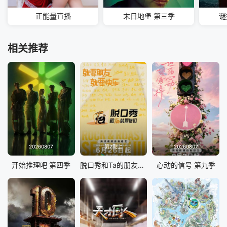
正能量直播
末日地堡 第三季
谜
相关推荐
20260807
第7期上
20260807
开始推理吧 第四季
脱口秀和Ta的朋友们 第三季
心动的信号 第九季