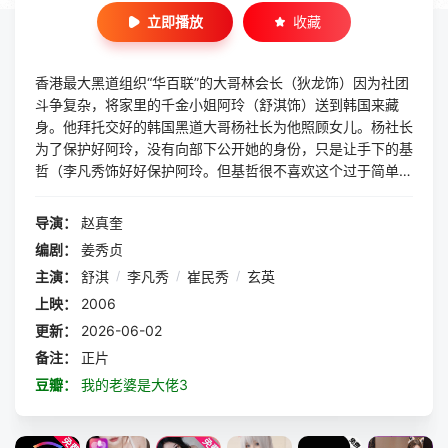
立即播放
收藏
香港最大黑道组织“华百联”的大哥林会长（狄龙饰）因为社团
斗争复杂，将家里的千金小姐阿玲（舒淇饰）送到韩国来藏
身。他拜托交好的韩国黑道大哥杨社长为他照顾女儿。杨社长
为了保护好阿玲，没有向部下公开她的身份，只是让手下的基
哲（李凡秀饰好好保护阿玲。但基哲很不喜欢这个过于简单的
任务，与阿玲一接触，双方都觉得对方很不顺眼。为了和阿玲
做好沟通，基哲请了一个来自中国延边的女孩燕熙做翻译。但
导演：
赵真奎
燕熙的口音和她的翻译方式并没有真正帮上忙。预想不到的
编剧：
姜秀贞
是，阿玲和负责保护她的基哲随着接触增加，两人居然坠入了
主演：
舒淇
/
李凡秀
/
崔民秀
/
玄英
情网，难道黑社会家庭的暴力因子还不够，还要从国外“引进”
吗？
上映：
2006
更新：
2026-06-02
备注：
正片
豆瓣：
我的老婆是大佬3