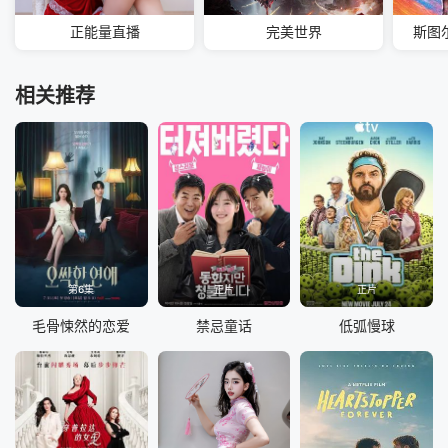
正能量直播
完美世界
斯图
相关推荐
第6集
正片
正片
毛骨悚然的恋爱
禁忌童话
低弧慢球