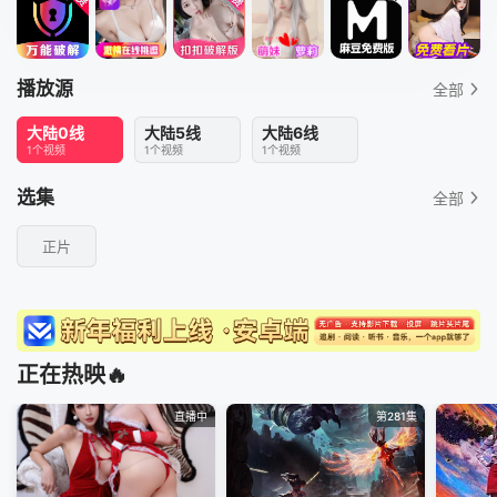
播放源
全部
大陆0线
大陆5线
大陆6线
1个视频
1个视频
1个视频
选集
全部
正片
正在热映🔥
直播中
第281集