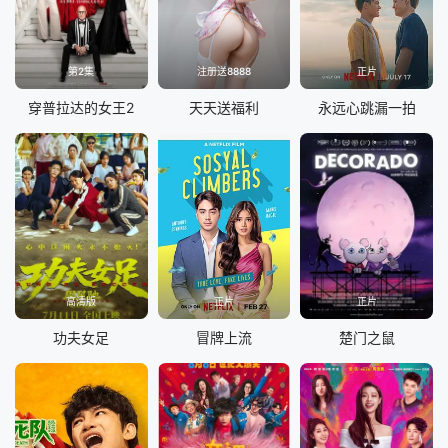
第2集
注册送8888
正片
穿普拉达的女王2
天天送福利
永远心跳漏一拍
高清版
正片
正片
功夫女足
冒牌上流
楚门之鼠