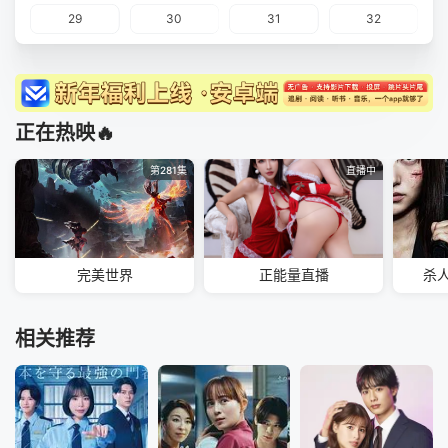
29
30
31
32
正在热映🔥
第281集
直播中
完美世界
正能量直播
杀
相关推荐