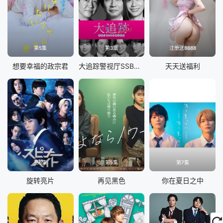
第5集
第3集
注册送8888
想要幸福的政宗君
大追踪警视厅SSBC强行犯系第二季
天天送福利
第6集
第5集
第7集
旋转亮片
再见黑色
你在夏日之中