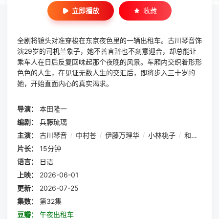
立即播放
收藏
全剧将镜头对准穿梭在东京夜色里的一辆出租车。古川琴音饰
演29岁的司机兰象子，她不善言辞也不刻意迎合，却总能让
乘车人在日后反复回味起那个夜晚的风景。车厢内交织着形形
色色的人生，在见证无数人生的交汇后，即将步入三十岁的
她，开始直面内心的真实渴求。
导演：
本田隆一
编剧：
兵藤琉璃
主演：
古川琴音
/
中村苍
/
伊藤万理华
/
小林桃子
/
和久井映见
片长：
15分钟
语言：
日语
上映：
2026-06-01
更新：
2026-07-25
集数：
第32集
豆瓣：
午夜出租车