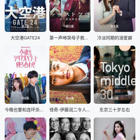
第3集
第5集
第4集
大空港GATE24
第一声啼哭母子救命急救班
冷淡同期的溺爱癖
第6集
第4集
第3集
今晚也要和连环杀手约会
怪奇-伊藤润二令人彻夜难眠的奇异故事
东京三十岁左右