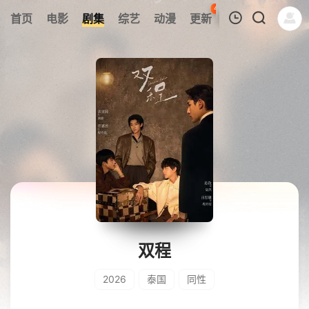
45
首页
电影
剧集
综艺
动漫
更新
热榜
APP
我的观影记录
暂无观看影片的记录
双程
2026
泰国
同性