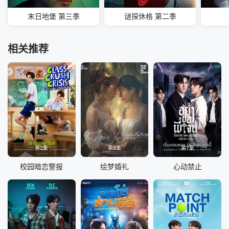
末日地堡 第三季
谜探休格 第二季
相关推荐
第2集
第8集
第7集
校园暗恋警报
绘梦婚礼
心动禁止