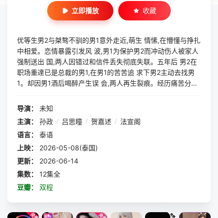
立即播放
收藏
优等生男2与桀骜不驯的男1意外走近,萌生 情愫,在懵懂与挣扎
中相爱。恋情暴露引发风 波,男1为保护男2而冲动伤人被家人
强制送出 国,两人因错过和信件丢失彻底失联。五年后 男2在
职场重達已是总裁的男1,在男1的苦苦追 求下男2主动去找男
1。却因男1酒后喝醉产生误 会,两人再生裂痕。经历痛苦分
离、生死误会, 两人认清真心。最终,彼此解开过往心结,选择
放下伤害,重新携手共度未来
导演：
未知
主演：
孙政
/
吕思瞳
/
贺嘉述
/
法宣阁
语言：
泰语
上映：
2026-05-08(泰国)
更新：
2026-06-14
集数：
12集全
豆瓣：
双程