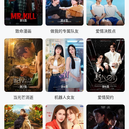
第5集
第4集
第1集
致命漫画
做我的专属队友
爱情决胜点
第7集
第6集
第6集
当光芒消逝
机器人女友
爱情契约