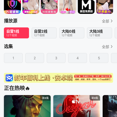
播放源
全部
自营1线
自营2线
大陆0线
大陆3线
12个视频
12个视频
12个视频
12个视频
选集
全部
1
2
3
4
5
正在热映🔥
第6集
第8集