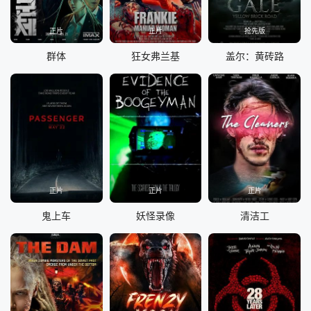
正片
正片
抢先版
群体
狂女弗兰基
盖尔：黄砖路
正片
正片
正片
鬼上车
妖怪录像
清洁工