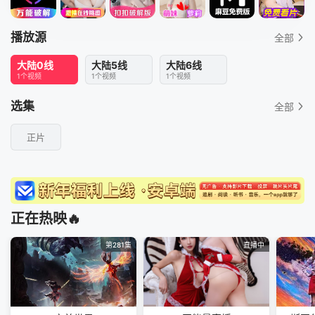
播放源
全部
大陆0线
大陆5线
大陆6线
1个视频
1个视频
1个视频
选集
全部
正片
正在热映🔥
第281集
直播中