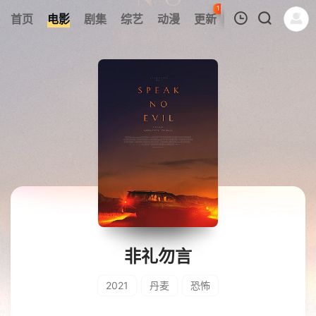
121
首页
电影
剧集
综艺
动漫
更新
热榜
APP
我的观影记录
暂无观看影片的记录
非礼勿言
2021
丹麦
恐怖