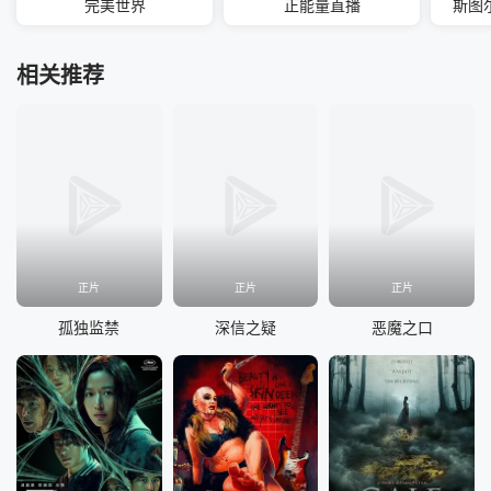
完美世界
正能量直播
斯图
相关推荐
正片
正片
正片
孤独监禁
深信之疑
恶魔之口