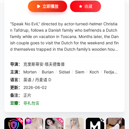
立即播放
收藏
“Speak No Evil,” directed by actor-turned-helmer Christia
n Tafdrup, follows a Danish family who befriends a Dutch
family while on vacation in Toscana. Months later, the Dan
ish couple goes to visit the Dutch for the weekend and fin
d themselves trapped in the Dutch family’s wooden hous
e.
导演：
克里斯蒂安·塔夫德鲁普
主演：
Morten
/
Burian
/
Sidsel
/
Siem
/
Koch
/
Fedja
/
van
语言：
英语 / 丹麦语 D
更新：
2026-06-02
备注：
正片
豆瓣：
非礼勿言