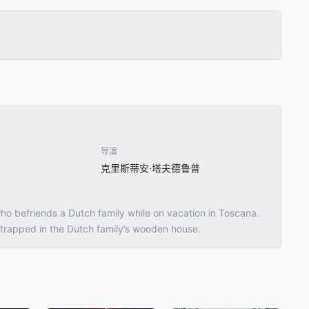
导演
克里斯蒂安·塔夫德鲁普
who befriends a Dutch family while on vacation in Toscana.
 trapped in the Dutch family’s wooden house.