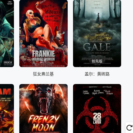
正片
抢先版
狂女弗兰基
盖尔：黄砖路