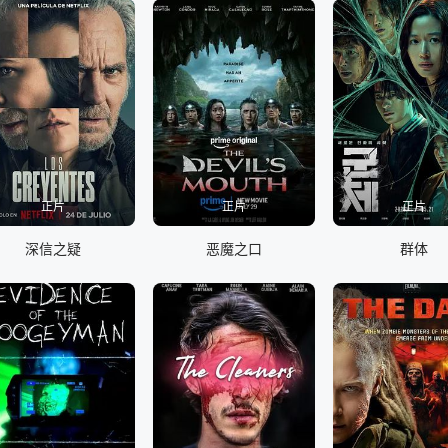
正片
正片
正片
深信之疑
恶魔之口
群体