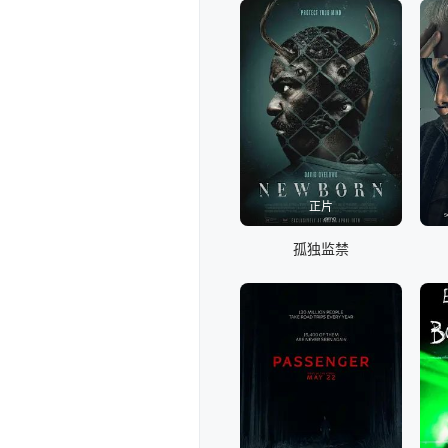
正片
孤独监禁