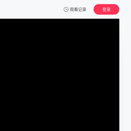
观看记录
登录
我的观影记录
非礼勿言
正片
清空