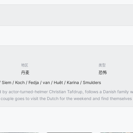
地区
类型
丹麦
恐怖
/ Siem / Koch / Fedja / van / Huêt / Karina / Smulders
d by actor-turned-helmer Christian Tafdrup, follows a Danish family 
h couple goes to visit the Dutch for the weekend and find themselves