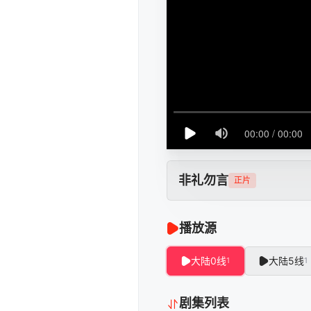
非礼勿言
正片
播放源
大陆0线
大陆5线
1
1
剧集列表